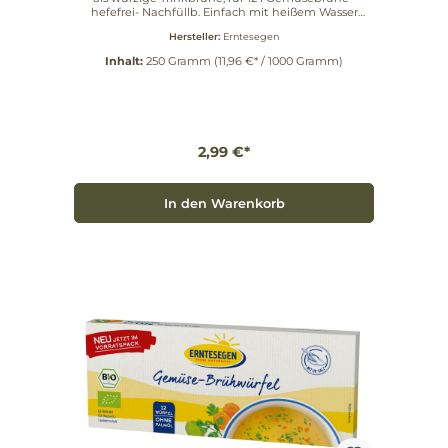
hefefrei- Nachfüllb. Einfach mit heißem Wasser
übergießen. Sie ist Suppengrundlage oder feines
Hersteller:
Erntesegen
Würzmittel für Gemüse- und Fleischgerichte.
Inhalt:
250 Gramm
(11,96 €* / 1000 Gramm)
2,99 €*
In den Warenkorb