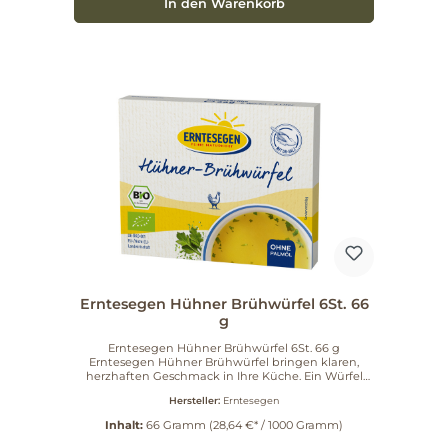
In den Warenkorb
bereichert. Artikelnummer: 556590.
Erntesegen Hühner Brühwürfel 6St. 66
g
Erntesegen Hühner Brühwürfel 6St. 66 g
Erntesegen Hühner Brühwürfel bringen klaren,
herzhaften Geschmack in Ihre Küche. Ein Würfel
ergibt 0,5 Liter aromatische Brühe – ideal als Basis
Hersteller:
Erntesegen
für Suppen, Eintöpfe und Saucen oder als würzige
Trinkbrühe. Dank der praktischen Portionierung
Inhalt:
66 Gramm
(28,64 €* / 1000 Gramm)
dosieren Sie einfach und präzise, ob zum direkten
Abschmecken beim Kochen oder für eine schnelle