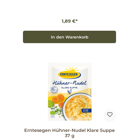
Brühe zwischendurch. Für die Zubereitung lösen Sie
einen Würfel in 0,5 Liter heißem Wasser auf – perfekt
auch für Risotto oder zum sanften Verfeinern von
Schmorgerichten. Das Set enthält 6 Stück mit
1,89 €*
einem Gesamtgewicht von 66 g. So ergänzen Sie
Ihre Alltagsküche zuverlässig um eine vielseitige
Würzgrundlage. Artikelnummer: 556701.
In den Warenkorb
Erntesegen Hühner-Nudel Klare Suppe
37 g