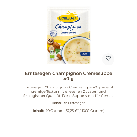
Erntesegen Champignon Cremesuppe
40 g
Erntesegen Champignon Cremesuppe 40 g vereint
cremige Textur mit erlesenen Zutaten und
ökologischer Qualität. Diese Suppe steht für Genuss
mit Verantwortung und bringt ein Stück Natur auf
Hersteller:
Erntesegen
Ihren Tisch. Die sorgfältige Rezeptur betont den
vollen Champignon-Geschmack und verzichtet
Inhalt:
40 Gramm
(37,25 €* / 1000 Gramm)
bewusst auf Palmöl. Erntesegen setzt seit über 40
Jahren auf hochwertige Rohstoffe aus ökologischer
Landwirtschaft. Verfeinert mit feinstem Natur-Salz
und Ur-Salz überzeugt die Champignon
Cremesuppe durch ihren unverfälschten,
natürlichen Geschmack. Die Zutaten stammen aus