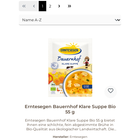
1
2
Erntesegen Bauernhof Klare Suppe Bio
55 g
Erntesegen Bauernhof Klare Suppe Bio 55 g bietet
Ihnen eine schlichte, fein abgestimmte Brühe in
Bio-Qualität aus ökologischer Landwirtschaft. Die
Rezeptur kommt ohne Palmöl aus und ist mit
Hersteller:
Erntesegen
Natur-Salz verfeinert – für einen ehrlichen