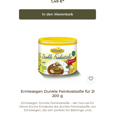
1,49 €*
ausgewählten Quellen, die ökologischen Standards
entsprechen. Ob als leichte Mahlzeit oder als
elegante Vorspeise – die Zubereitung ist
unkompliziert: einfach erhitzen und genießen. Ideal
In den Warenkorb
für alle, die Wert auf klare, natürliche Zutaten und
zuverlässige Qualität legen. Nettogewicht: 40 g.
Artikelnummer: 556598.
Erntesegen Dunkle Feinkostsoße für 2l
200 g
Erntesegen Dunkle Feinkostsoße – der Genuss für
Deine Küche Entdecke die dunkle Feinkostsoße von
Erntesegen, die sich perfekt für Bratlinge und
Braten eignet. Mit einem Inhalt von 2 Litern bietet