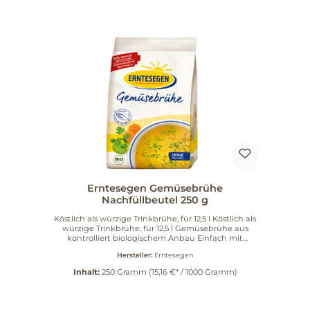
Zutaten und eine klare Ausrichtung auf Bio-
Qualität.
Erntesegen Gemüsebrühe
Nachfüllbeutel 250 g
Köstlich als würzige Trinkbrühe, für 12,5 l Köstlich als
würzige Trinkbrühe, für 12,5 l Gemüsebrühe aus
kontrolliert biologischem Anbau Einfach mit
heißem Wasser übergießen. Sie ist
Hersteller:
Erntesegen
Suppengrundlage oder feines Würzmittel für
Gemüse- und Fleischgerichte.
Inhalt:
250 Gramm
(15,16 €* / 1000 Gramm)