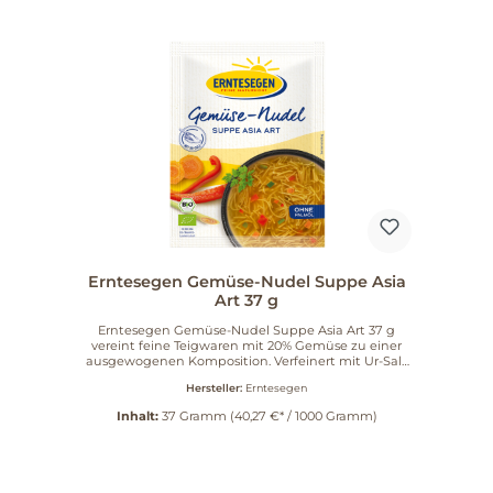
Erntesegen Gemüse-Nudel Suppe Asia
Art 37 g
Erntesegen Gemüse-Nudel Suppe Asia Art 37 g
vereint feine Teigwaren mit 20% Gemüse zu einer
ausgewogenen Komposition. Verfeinert mit Ur-Salz
und ohne Palmöl hergestellt, bietet sie einen
Hersteller:
Erntesegen
angenehm natürlichen Geschmack. Die Rohstoffe
stammen aus ökologischer Landwirtschaft und
Inhalt:
37 Gramm
(40,27 €* / 1000 Gramm)
kontrolliertem Anbau. Erntesegen steht seit über 40
Jahren für verantwortungsbewusste
Produktentwicklung. Diese Suppe lässt sich schnell
zubereiten und passt als leichte Mahlzeit oder
herzhafter Snack. Sie können sie nach Belieben mit