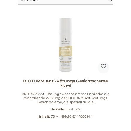
BIOTURM Anti-Rötungs Gesichtscreme
75 ml
BIOTURM Anti-Rötungs Gesichtscreme Entdecke die
wohltuende Wirkung der BIOTURM Anti-Rötungs
Gesichtscreme, die speziell für die
therapiebegleitende Pflege bei Rosacea und
Hersteller:
BIOTURM
Couperose entwickelt wurde. Diese alkoholfreie
Creme beruhigt gestresste Haut und mindert
Inhalt:
75 Ml
(199,20 €* / 1000 Ml)
Rötungen auf sanfte Weise. Wertvolle Inhaltsstoffe
für Deine Haut Die durch Rosacea oder Couperose
gerötete Gesichtshaut benötigt besondere
Aufmerksamkeit. Unsere Anti-Rötungs