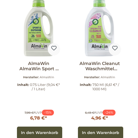
AlmaWin
AlmaWin Cleanut
AlmaWin Sport +
Waschmittel
Outdoor 0.75 l
Feines & Buntes 25
Hersteller:
AlmaWin
Hersteller:
AlmaWin
WG 750 ml
Inhalt:
0.75 Liter
(9,04 €*
Inhalt:
750 Ml
(6,61 €* /
/ 1 Liter)
1000 Ml)
-15%
-24%
7,99 €*
UVP
6,49 €*
UVP
6,78 €*
4,96 €*
In den Warenkorb
In den Warenkorb