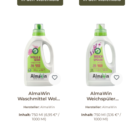
AlmaWin
AlmaWin
Waschmittel Wolle
Weichspüler
& Seide 50 WG 750
Lavendel 750 ml
Hersteller:
AlmaWin
Hersteller:
AlmaWin
ml
Inhalt:
750 Ml
(6,95 €* /
Inhalt:
750 Ml
(3,16 €* /
1000 Ml)
1000 Ml)