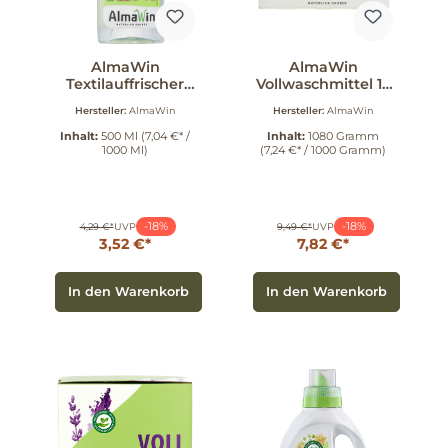
AlmaWin
AlmaWin
Textilauffrischer
Vollwaschmittel 19
500 ml
WG 1080 g
Hersteller:
AlmaWin
Hersteller:
AlmaWin
Inhalt:
500 Ml
(7,04 €* /
Inhalt:
1080 Gramm
1000 Ml)
(7,24 €* / 1000 Gramm)
-18%
-18%
4,29 €*
UVP
9,49 €*
UVP
3,52 €*
7,82 €*
In den Warenkorb
In den Warenkorb