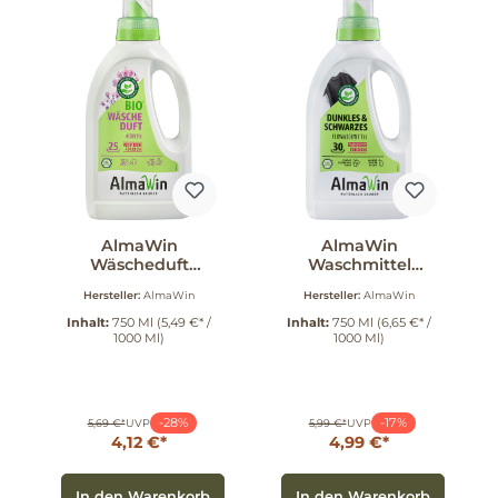
AlmaWin
AlmaWin
Wäscheduft
Waschmittel
Verbena 750 ml
Dunkles und
Hersteller:
AlmaWin
Hersteller:
AlmaWin
Schwarzes 750 ml
Inhalt:
750 Ml
(5,49 €* /
Inhalt:
750 Ml
(6,65 €* /
1000 Ml)
1000 Ml)
-28%
-17%
5,69 €*
UVP
5,99 €*
UVP
4,12 €*
4,99 €*
In den Warenkorb
In den Warenkorb