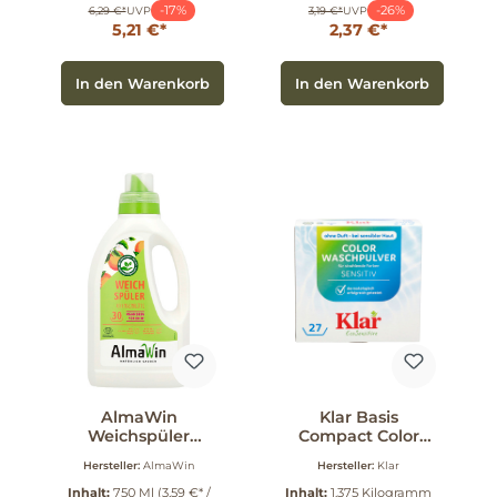
-17%
-26%
6,29 €*
UVP
3,19 €*
UVP
5,21 €*
2,37 €*
In den Warenkorb
In den Warenkorb
AlmaWin
Klar Basis
Weichspüler
Compact Color
Orangenblüte 0
Pulver 1.375 kg
Hersteller:
AlmaWin
Hersteller:
Klar
750 ml
Inhalt:
750 Ml
(3,59 €* /
Inhalt:
1.375 Kilogramm