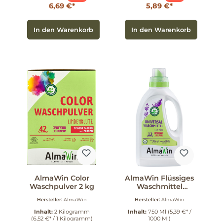
6,69 €*
5,89 €*
In den Warenkorb
In den Warenkorb
AlmaWin Color
AlmaWin Flüssiges
Waschpulver 2 kg
Waschmittel
Lavendel 750 ml
Hersteller:
AlmaWin
Hersteller:
AlmaWin
Inhalt:
2 Kilogramm
Inhalt:
750 Ml
(5,39 €* /
(6,52 €* / 1 Kilogramm)
1000 Ml)