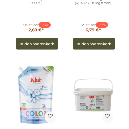
1000 Ml)
(4,94 €* / 1 Kilogramm)
-23%
-27%
3,49 €*
UVP
9,29 €*
UVP
2,69 €*
6,79 €*
In den Warenkorb
In den Warenkorb