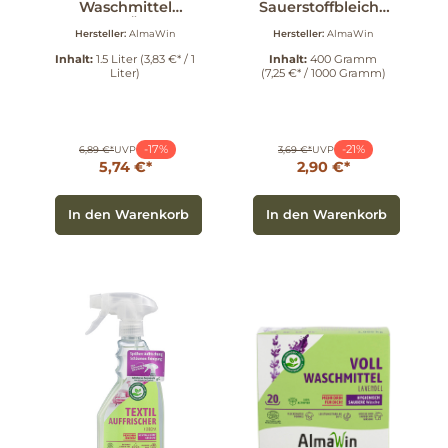
Waschmittel
Sauerstoffbleiche
Lavendel ÖkoPack
400 g
Hersteller:
AlmaWin
Hersteller:
AlmaWin
1.5 l
Inhalt:
1.5 Liter
(3,83 €* / 1
Inhalt:
400 Gramm
Liter)
(7,25 €* / 1000 Gramm)
-17%
-21%
6,89 €*
UVP
3,69 €*
UVP
5,74 €*
2,90 €*
In den Warenkorb
In den Warenkorb