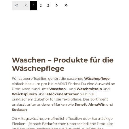
1
2
3
Waschen
– Produkte für die
Wäschepflege
Für saubere Textilien gehört die passende
Wäschepflege
einfach dazu. Im pro bio.MARKT findest Du eine Auswahl an
Produkten rund ums
Waschen
– von
Waschmitteln
und
Weichspülern
über
Fleckenentferner
bis hin zu
praktischem Zubehör für die Textilpflege. Das Sortiment
umfasst unter anderem Marken wie
Sonett
,
AlmaWin
und
Sodasan
.
Ob Alltagswäsche, empfindliche Textilien oder hartnäckige
Flecken – je nach Bedarf stehen unterschiedliche Produkte
und Anwendungsbereiche zur Auswahl. Ausführliche