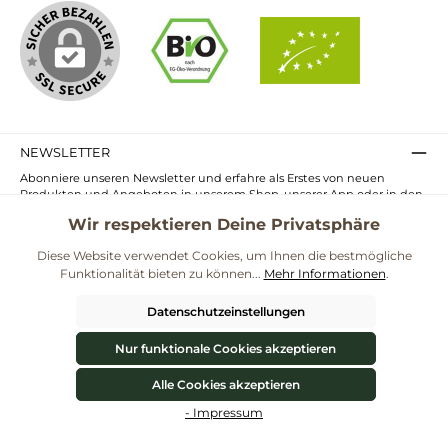
NEWSLETTER
Abonniere unseren Newsletter und erfahre als Erstes von neuen
Produkten und Angeboten in unserem Shop, unserer App oder in den
Märkten.
Wir respektieren Deine Privatsphäre
E-
Mail-
Diese Website verwendet Cookies, um Ihnen die bestmögliche
Adresse*
Funktionalität bieten zu können...
Mehr Informationen
.
Ich habe die
Datenschutzbestimmungen
zur Kenntnis genommen und
die
AGB
gelesen und bin mit ihnen einverstanden.
Datenschutzeinstellungen
UNSERE COMMUNITIES
Nur funktionale Cookies akzeptieren
Alle Cookies akzeptieren
Blog
Rezepte
Mama & Kind
Themenwelt Darmgesundheit
Werkzeugleiste anzeigen
- Impressum
**Kostenloser Versand ab 59€ nur mit einem pro.bio MARKT Kundenkonto * Alle
Preise inkl. gesetzl. Mehrwertsteuer zzgl.
Versandkosten
und ggf.
Nachnahmegebühren, wenn nicht anders angegeben.