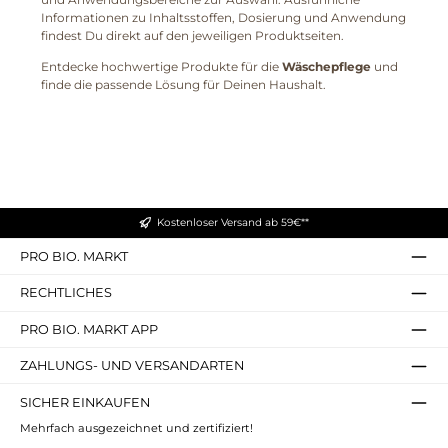
Informationen zu Inhaltsstoffen, Dosierung und Anwendung
findest Du direkt auf den jeweiligen Produktseiten.
Entdecke hochwertige Produkte für die
Wäschepflege
und
finde die passende Lösung für Deinen Haushalt.
Kostenloser Versand ab 59€**
PRO BIO. MARKT
RECHTLICHES
PRO BIO. MARKT APP
ZAHLUNGS- UND VERSANDARTEN
SICHER EINKAUFEN
Mehrfach ausgezeichnet und zertifiziert!