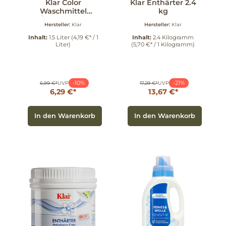
Klar Color
Klar Enthärter 2.4
Waschmittel
kg
ÖkoPack 1.5 l
Hersteller:
Klar
Hersteller:
Klar
Inhalt:
1.5 Liter
(4,19 €* / 1
Inhalt:
2.4 Kilogramm
Liter)
(5,70 €* / 1 Kilogramm)
-10%
-21%
6,99 €*
UVP
17,29 €*
UVP
6,29 €*
13,67 €*
In den Warenkorb
In den Warenkorb