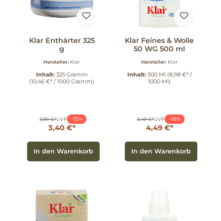
Klar Enthärter 325
Klar Feines & Wolle
g
50 WG 500 ml
Hersteller:
Klar
Hersteller:
Klar
Inhalt:
325 Gramm
Inhalt:
500 Ml
(8,98 €* /
(10,46 €* / 1000 Gramm)
1000 Ml)
-15%
-18%
3,99 €*
UVP
5,49 €*
UVP
3,40 €*
4,49 €*
In den Warenkorb
In den Warenkorb