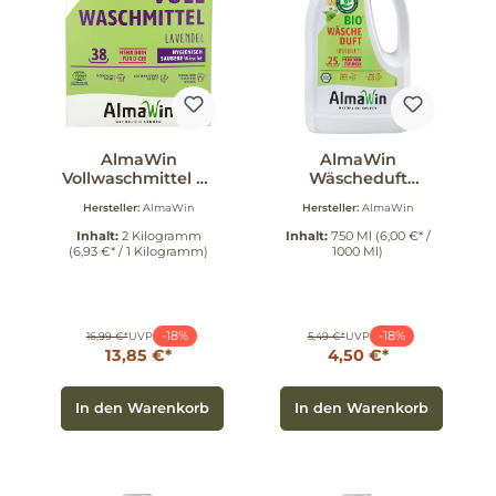
AlmaWin
AlmaWin
Vollwaschmittel 36
Wäscheduft
WG 2 kg
Lindenblüte 750
Hersteller:
AlmaWin
Hersteller:
AlmaWin
ml
Inhalt:
2 Kilogramm
Inhalt:
750 Ml
(6,00 €* /
(6,93 €* / 1 Kilogramm)
1000 Ml)
-18%
-18%
16,99 €*
UVP
5,49 €*
UVP
13,85 €*
4,50 €*
In den Warenkorb
In den Warenkorb