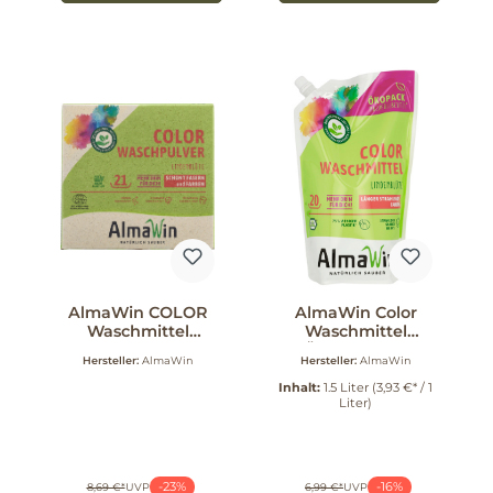
AlmaWin COLOR
AlmaWin Color
Waschmittel
Waschmittel
Lindenblüte 1 kg
ÖkoPack 1.5 l
Hersteller:
AlmaWin
Hersteller:
AlmaWin
Inhalt:
1.5 Liter
(3,93 €* / 1
Liter)
-23%
-16%
8,69 €*
UVP
6,99 €*
UVP