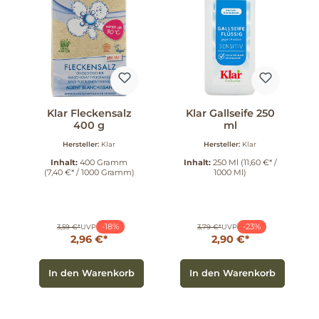
Klar Fleckensalz
Klar Gallseife 250
400 g
ml
Hersteller:
Klar
Hersteller:
Klar
Inhalt:
400 Gramm
Inhalt:
250 Ml
(11,60 €* /
(7,40 €* / 1000 Gramm)
1000 Ml)
-18%
-23%
3,59 €*
UVP
3,79 €*
UVP
2,96 €*
2,90 €*
In den Warenkorb
In den Warenkorb