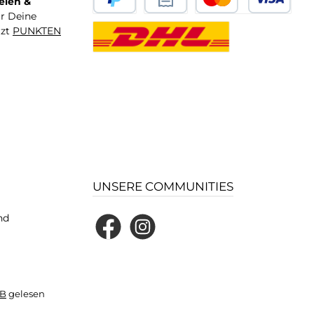
elen &
ür Deine
tzt
PUNKTEN
UNSERE COMMUNITIES
nd
Facebook
Instagram
B
gelesen