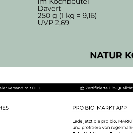
aler Versand mit DHL
Zertifizierte Bio-Qualität
HES
PRO BIO. MARKT APP
Lade jetzt die pro bio. MARK
und profitiere von regelmäß