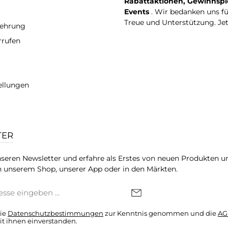
Rabattaktionen, Gewinnspi
Events
. Wir bedanken uns f
Treue und Unterstützung. Je
lehrung
rrufen
ellungen
TER
seren Newsletter und erfahre als Erstes von neuen Produkten u
 unserem Shop, unserer App oder in den Märkten.
die
Datenschutzbestimmungen
zur Kenntnis genommen und die
AG
it ihnen einverstanden.