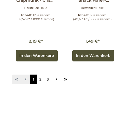
Chipmunk - Crispy
Snack Hafer-
Cereals 125 g
Himbeere 30 g
Hersteller:
Holle
Hersteller:
Holle
Inhalt:
125 Gramm
Inhalt:
30 Gramm
(17,52 €* / 1000 Gramm)
(49,67 €* / 1000 Gramm)
2,19 €*
1,49 €*
In den Warenkorb
In den Warenkorb
1
2
3