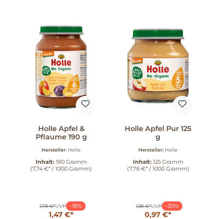
Holle Apfel &
Holle Apfel Pur 125
Pflaume 190 g
g
Hersteller:
Holle
Hersteller:
Holle
Inhalt:
190 Gramm
Inhalt:
125 Gramm
(7,74 €* / 1000 Gramm)
(7,76 €* / 1000 Gramm)
-18%
-30%
1,79 €*
UVP
1,39 €*
UVP
1,47 €*
0,97 €*