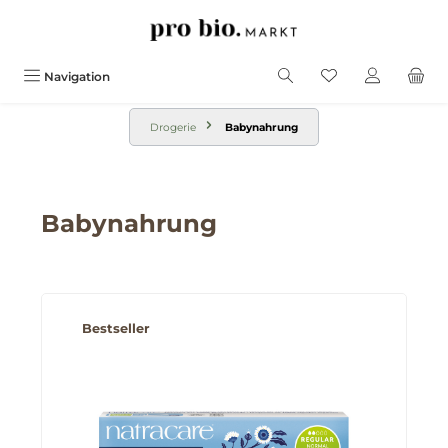
alt springen
Navigation
Drogerie
Babynahrung
Babynahrung
Produktgalerie überspringen
Bestseller