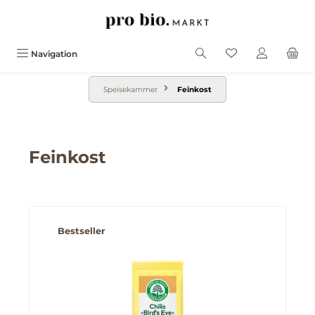
alt springen
Navigation
Speisekammer
Feinkost
Feinkost
Produktgalerie überspringen
Bestseller