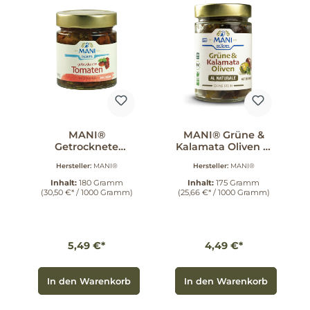
MANI®
MANI® Grüne &
Getrocknete
Kalamata Oliven al
Tomaten in
naturale 175 g
Hersteller:
MANI®
Hersteller:
MANI®
Olivenöl 180 g
Inhalt:
180 Gramm
Inhalt:
175 Gramm
(30,50 €* / 1000 Gramm)
(25,66 €* / 1000 Gramm)
5,49 €*
4,49 €*
In den Warenkorb
In den Warenkorb