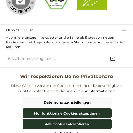
NEWSLETTER
Abonniere unseren Newsletter und erfahre als Erstes von neuen
Produkten und Angeboten in unserem Shop, unserer App oder in den
Märkten.
E-
Mail-
Adresse*
Ich habe die
Datenschutzbestimmungen
zur Kenntnis genommen und
die
AGB
gelesen und bin mit ihnen einverstanden.
Wir respektieren Deine Privatsphäre
UNSERE COMMUNITIES
Diese Website verwendet Cookies, um Ihnen die bestmögliche
Funktionalität bieten zu können...
Mehr Informationen
.
Blog
Rezepte
Mama & Kind
Themenwelt Darmgesundheit
Datenschutzeinstellungen
**Kostenloser Versand ab 59€ nur mit einem pro.bio MARKT Kundenkonto * Alle
Preise inkl. gesetzl. Mehrwertsteuer zzgl.
Versandkosten
und ggf.
Nur funktionale Cookies akzeptieren
Nachnahmegebühren, wenn nicht anders angegeben.
© 2026 ProBiomarkt WebShop - Alle Rechte vorbehalten. Theme by
ThemeWare®
Alle Cookies akzeptieren
Werkzeugleiste anzeigen
Vertrag widerrufen
- Impressum