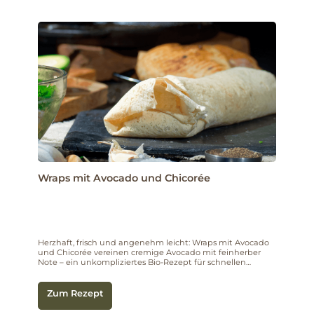
Wraps mit Avocado und Chicorée
Herzhaft, frisch und angenehm leicht: Wraps mit Avocado
und Chicorée vereinen cremige Avocado mit feinherber
Note – ein unkompliziertes Bio-Rezept für schnellen
Genuss.
Zum Rezept