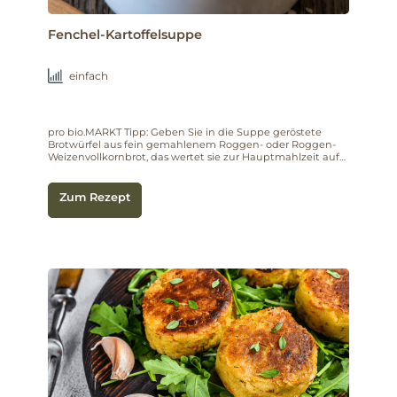
Fenchel-Kartoffelsuppe
einfach
pro bio.MARKT Tipp: Geben Sie in die Suppe geröstete
Brotwürfel aus fein gemahlenem Roggen- oder Roggen-
Weizenvollkornbrot, das wertet sie zur Hauptmahlzeit auf
und schmeckt gut. Wer keine Zwiebeln verträgt, kann
diese einfach weglassen, die Suppe ist trotzdem sehr
lecker.
Zum Rezept