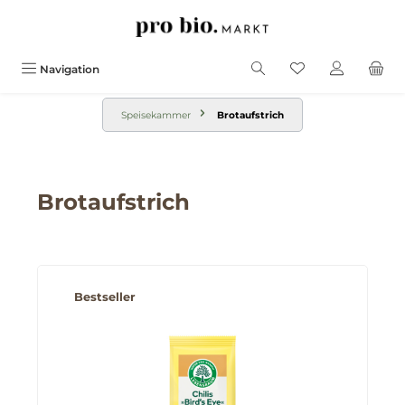
alt springen
Navigation
Speisekammer
Brotaufstrich
Brotaufstrich
Produktgalerie überspringen
Bestseller