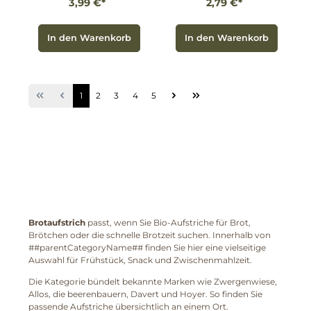
3,99 €*
2,79 €*
In den Warenkorb
In den Warenkorb
1
2
3
4
5
Brotaufstrich
passt, wenn Sie Bio-Aufstriche für Brot,
Brötchen oder die schnelle Brotzeit suchen. Innerhalb von
##parentCategoryName## finden Sie hier eine vielseitige
Auswahl für Frühstück, Snack und Zwischenmahlzeit.
Die Kategorie bündelt bekannte Marken wie Zwergenwiese,
Allos, die beerenbauern, Davert und Hoyer. So finden Sie
passende Aufstriche übersichtlich an einem Ort.