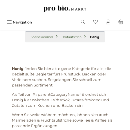
alt springen
Navigation
Speisekammer
Brotaufstrich
Honig
Honig
finden Sie hier als eigene Kategorie für alle, die
gezielt süße Begleiter fürs Frühstück, Backen oder
Verfeinern suchen. So gelangen Sie schnell zum
passenden Sortiment.
Als Teil von ##parentCategoryName## ordnet sich
Honig klar zwischen
Frühstück
,
Brotaufstrichen
und
Zutaten zum Kochen und Backen ein.
Wenn Sie weiterstöbern möchten, lohnen sich auch
Marmeladen & Fruchtaufstriche
sowie
Tee & Kaffee
als
passende Ergänzungen.