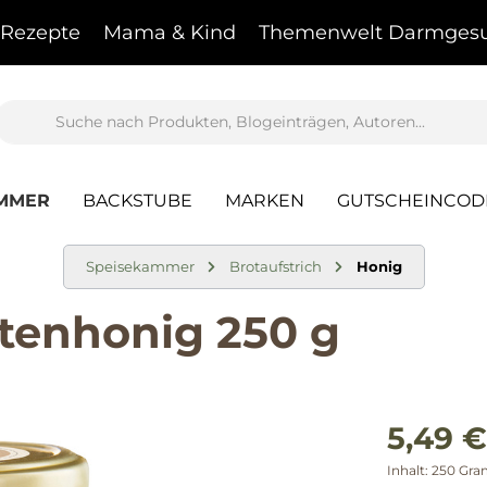
Rezepte
Mama & Kind
Themenwelt Darmgesu
AMMER
BACKSTUBE
MARKEN
GUTSCHEINCOD
Speisekammer
Brotaufstrich
Honig
tenhonig 250 g
5,49 €
Inhalt:
250 Gr