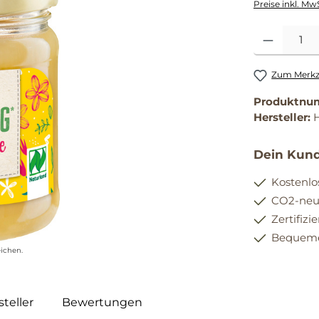
Preise inkl. Mw
Produkt Anzahl
Zum Merkze
Produktnu
Hersteller:
Dein Kund
Kostenlo
CO2-neut
Zertifizi
Bequemer
ichen.
teller
Bewertungen