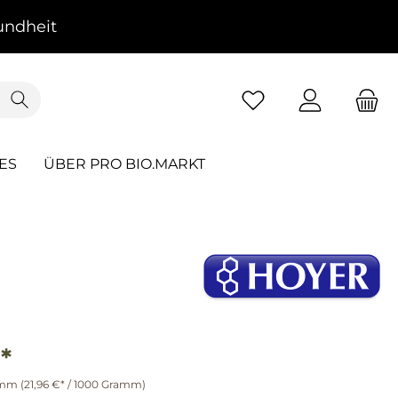
ndheit
ES
ÜBER PRO BIO.MARKT
*
amm
(21,96 €* / 1000 Gramm)