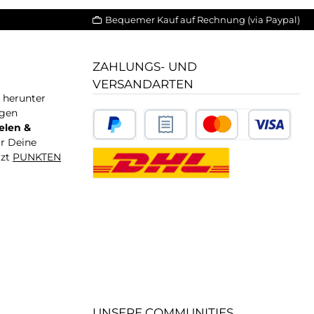
Bequemer Kauf auf Rechnung (via Paypal)
ZAHLUNGS- UND
VERSANDARTEN
T herunter
igen
elen &
ür Deine
tzt
PUNKTEN
UNSERE COMMUNITIES