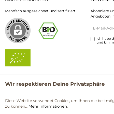
Mehrfach ausgezeichnet und zertifiziert!
Abonniere un
Angeboten in
E-
Mail-
Adresse*
Ich habe 
und bin m
Wir respektieren Deine Privatsphäre
**Kostenloser Versand ab 59€ nur mit einem pro.bio MARKT Kun
© 2
Diese Website verwendet Cookies, um Ihnen die bestmögl
zu können...
Mehr Informationen
.