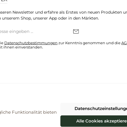
seren Newsletter und erfahre als Erstes von neuen Produkten u
 unserem Shop, unserer App oder in den Märkten.
die
Datenschutzbestimmungen
zur Kenntnis genommen und die
AG
it ihnen einverstanden.
denkonto * Alle Preise inkl. gesetzl. Mehrwertsteuer zzgl.
Versandkosten
Datenschutzeinstellung
026 ProBiomarkt WebShop - Alle Rechte vorbehalten. Theme by
ThemeWa
iche Funktionalität bieten
Alle Cookies akzeptier
Vertrag widerrufen