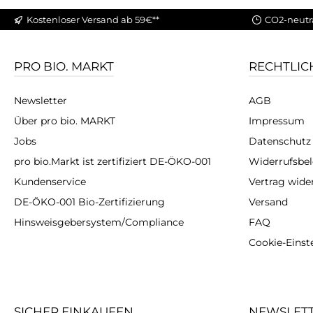
Kostenloser Versand ab 59€**
CO2-neutr
PRO BIO. MARKT
RECHTLIC
Newsletter
AGB
Über pro bio. MARKT
Impressum
Jobs
Datenschutz
pro bio.Markt ist zertifiziert DE-ÖKO-001
Widerrufsbe
Kundenservice
Vertrag wide
DE-ÖKO-001 Bio-Zertifizierung
Versand
Hinsweisgebersystem/Compliance
FAQ
Cookie-Einst
SICHER EINKAUFEN
NEWSLET