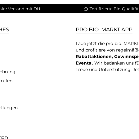
aler Versand mit DHL
Zertifizierte Bio-Qualität
HES
PRO BIO. MARKT APP
Lade jetzt die pro bio. MARK
und profitiere von regelmäß
Rabattaktionen, Gewinnspi
Events
. Wir bedanken uns f
Treue und Unterstützung. Je
lehrung
rrufen
ellungen
TER