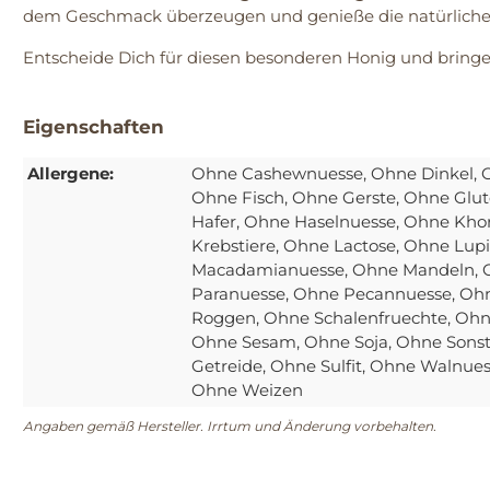
dem Geschmack überzeugen und genieße die natürliche S
Entscheide Dich für diesen besonderen Honig und bringe
Eigenschaften
Allergene:
Ohne Cashewnuesse
, Ohne Dinkel
, 
Ohne Fisch
, Ohne Gerste
, Ohne Glut
Hafer
, Ohne Haselnuesse
, Ohne Kho
Krebstiere
, Ohne Lactose
, Ohne Lup
Macadamianuesse
, Ohne Mandeln
,
Paranuesse
, Ohne Pecannuesse
, Oh
Roggen
, Ohne Schalenfruechte
, Ohn
Ohne Sesam
, Ohne Soja
, Ohne Sonst
Getreide
, Ohne Sulfit
, Ohne Walnue
Ohne Weizen
Angaben gemäß Hersteller. Irrtum und Änderung vorbehalten.