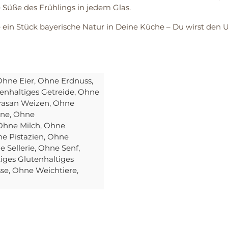
üße des Frühlings in jedem Glas.
 ein Stück bayerische Natur in Deine Küche – Du wirst den
Ohne Eier
, Ohne Erdnuss
,
enhaltiges Getreide
, Ohne
rasan Weizen
, Ohne
ine
, Ohne
 Ohne Milch
, Ohne
ne Pistazien
, Ohne
e Sellerie
, Ohne Senf
,
iges Glutenhaltiges
sse
, Ohne Weichtiere
,