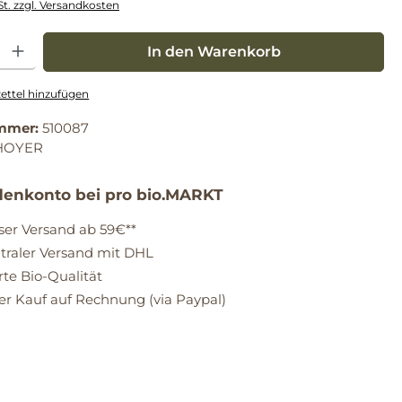
St. zzgl. Versandkosten
: Gib den gewünschten Wert ein oder benutze die Schaltflächen um die Anz
In den Warenkorb
ttel hinzufügen
mmer:
510087
HOYER
enkonto bei pro bio.MARKT
ser Versand ab 59€**
raler Versand mit DHL
erte Bio-Qualität
 Kauf auf Rechnung (via Paypal)