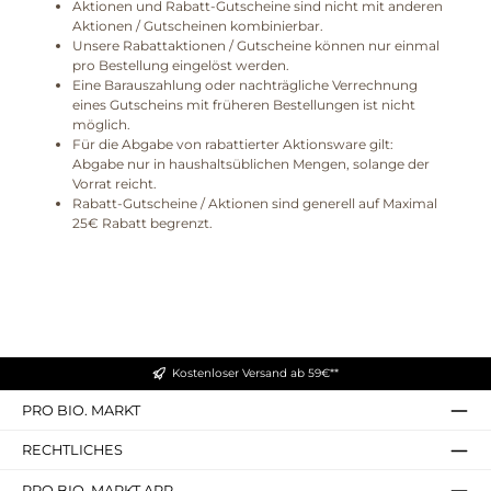
Aktionen und Rabatt-Gutscheine sind nicht mit anderen
Aktionen / Gutscheinen kombinierbar.
Unsere Rabattaktionen / Gutscheine können nur einmal
pro Bestellung eingelöst werden.
Eine Barauszahlung oder nachträgliche Verrechnung
eines Gutscheins mit früheren Bestellungen ist nicht
möglich.
Für die Abgabe von rabattierter Aktionsware gilt:
Abgabe nur in haushaltsüblichen Mengen, solange der
Vorrat reicht.
Rabatt-Gutscheine / Aktionen sind generell auf Maximal
25€ Rabatt begrenzt.
Kostenloser Versand ab 59€**
PRO BIO. MARKT
RECHTLICHES
PRO BIO. MARKT APP