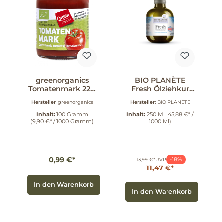
greenorganics
BIO PLANÈTE
Tomatenmark 22%
Fresh Ölziehkur
100 g
250 ml
Hersteller:
greenorganics
Hersteller:
BIO PLANÈTE
Inhalt:
100 Gramm
Inhalt:
250 Ml
(45,88 €* /
(9,90 €* / 1000 Gramm)
1000 Ml)
0,99 €*
-18%
13,99 €*
UVP
11,47 €*
In den Warenkorb
In den Warenkorb