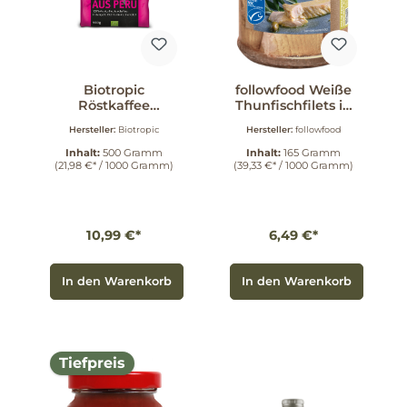
Biotropic
followfood Weiße
Röstkaffee
Thunfischfilets in
gemahlen aus
nativem Bio-
Hersteller:
Biotropic
Hersteller:
followfood
Peru 500 g
Olivenöl extra 165
g
Inhalt:
500 Gramm
Inhalt:
165 Gramm
(21,98 €* / 1000 Gramm)
(39,33 €* / 1000 Gramm)
10,99 €*
6,49 €*
In den Warenkorb
In den Warenkorb
Tiefpreis