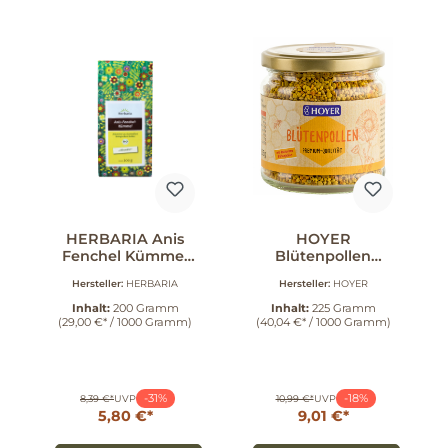
HERBARIA Anis
HOYER
Fenchel Kümmel
Blütenpollen
Tee 200 g
Premium 225 g
Hersteller:
HERBARIA
Hersteller:
HOYER
Inhalt:
200 Gramm
Inhalt:
225 Gramm
(29,00 €* / 1000 Gramm)
(40,04 €* / 1000 Gramm)
-31%
-18%
8,39 €*
UVP
10,99 €*
UVP
5,80 €*
9,01 €*