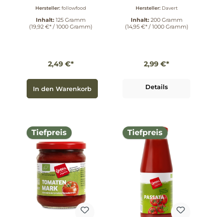
eigenem Saft
Hersteller:
followfood
Hersteller:
Davert
(Wildfang) 125 g
Inhalt:
125 Gramm
Inhalt:
200 Gramm
(19,92 €* / 1000 Gramm)
(14,95 €* / 1000 Gramm)
2,49 €*
2,99 €*
Details
In den Warenkorb
Tiefpreis
Tiefpreis