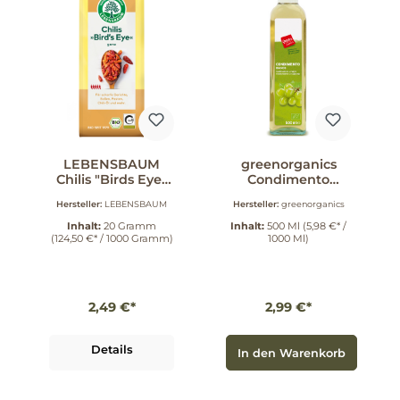
LEBENSBAUM
greenorganics
Chilis "Birds Eye"
Condimento
ganz 20 g
Bianco 500 ml
Hersteller:
LEBENSBAUM
Hersteller:
greenorganics
Inhalt:
20 Gramm
Inhalt:
500 Ml
(5,98 €* /
(124,50 €* / 1000 Gramm)
1000 Ml)
2,49 €*
2,99 €*
Details
In den Warenkorb