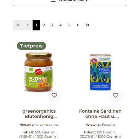
rstützt
Anw
t und
Bon
bei.
Snack
inen
Begl
o oder
auc
uccino.
Anlässen. 
1
2
3
4
5
r
Genuss
d Dich
der N
Al
 der
Tiefpreis
nt,
alität
tdecken
greenorganics
Fontaine Sardinen
Blütenhonig
ohne Haut u.
cremig 500g 500 g
Gräten in Bio-
Hersteller:
greenorganics
Hersteller:
Fontaine
Olivenöl 120 g
Inhalt:
500 Gramm
Inhalt:
120 Gramm
(9,58 €* / 1000 Gramm)
(30,75 €* / 1000 Gramm)