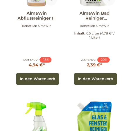
AlmaWin
AlmaWin Bad
Abflussreiniger 1 l
Reiniger
Nachfüllbeutel 0.5
Hersteller:
AlmaWin
Hersteller:
AlmaWin
l
Inhalt:
0.5 Liter
(4,78 €* /
1 Liter)
-18%
-20%
5,99 €*
UVP
2,99 €*
UVP
4,94 €*
2,39 €*
In den Warenkorb
In den Warenkorb