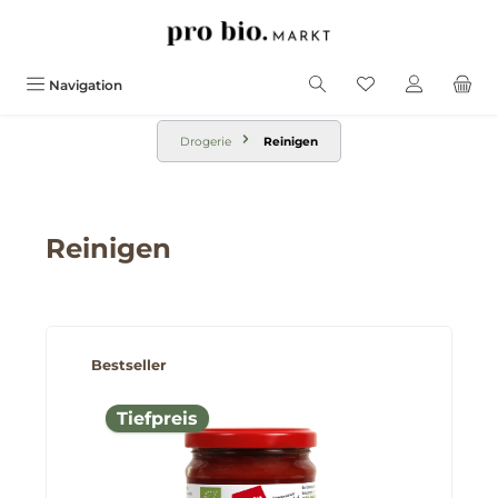
alt springen
Navigation
Drogerie
Reinigen
Reinigen
Produktgalerie überspringen
Bestseller
Tiefpreis
Tie