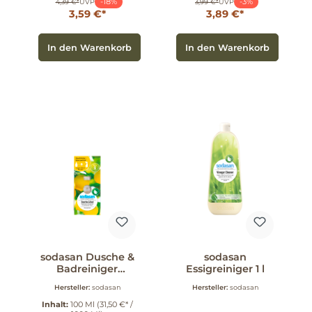
-18%
-3%
4,39 €*
UVP
3,99 €*
UVP
3,59 €*
3,89 €*
In den Warenkorb
In den Warenkorb
sodasan Dusche &
sodasan
Badreiniger
Essigreiniger 1 l
Konzentrat 100 ml
Hersteller:
sodasan
Hersteller:
sodasan
Inhalt:
100 Ml
(31,50 €* /