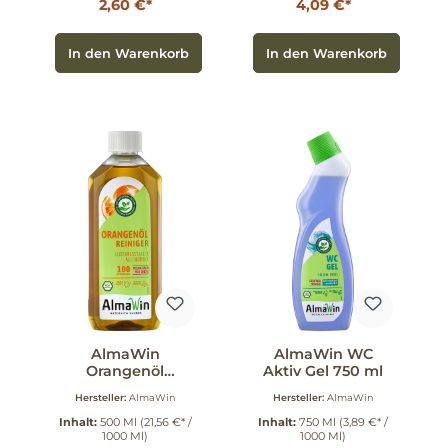
2,60 €*
4,09 €*
In den Warenkorb
In den Warenkorb
AlmaWin
AlmaWin WC
Orangenöl
Aktiv Gel 750 ml
Reiniger 500ml
Hersteller:
AlmaWin
Hersteller:
AlmaWin
500 ml
Inhalt:
500 Ml
(21,56 €* /
Inhalt:
750 Ml
(3,89 €* /
1000 Ml)
1000 Ml)