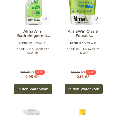
AlmaWin
AlmaWin Glas &
Badreiniger mit
Fenster
Sprayer 500 ml
Nachfüllbeutel 0.5
Hersteller:
AlmaWin
Hersteller:
AlmaWin
l
Inhalt:
500 Ml
(5,90 €* /
Inhalt:
0.5 Liter
(4,30 €* /
1000 Ml)
1 Liter)
-18%
-23%
3,59 €*
UVP
2,79 €*
UVP
2,95 €*
2,15 €*
In den Warenkorb
In den Warenkorb