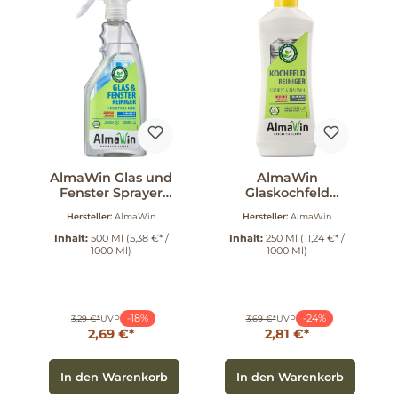
AlmaWin Glas und
AlmaWin
Fenster Sprayer
Glaskochfeld
500 ml
Reiniger 250 ml
Hersteller:
AlmaWin
Hersteller:
AlmaWin
Inhalt:
500 Ml
(5,38 €* /
Inhalt:
250 Ml
(11,24 €* /
1000 Ml)
1000 Ml)
-18%
-24%
3,29 €*
UVP
3,69 €*
UVP
2,69 €*
2,81 €*
In den Warenkorb
In den Warenkorb