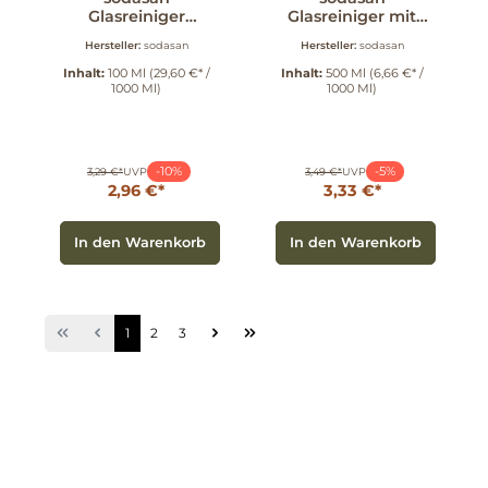
Glasreiniger
Glasreiniger mit
Konzentrat 100 ml
Sprühpistole 500
Hersteller:
sodasan
Hersteller:
sodasan
ml
Inhalt:
100 Ml
(29,60 €* /
Inhalt:
500 Ml
(6,66 €* /
1000 Ml)
1000 Ml)
-10%
-5%
3,29 €*
UVP
3,49 €*
UVP
2,96 €*
3,33 €*
In den Warenkorb
In den Warenkorb
1
2
3