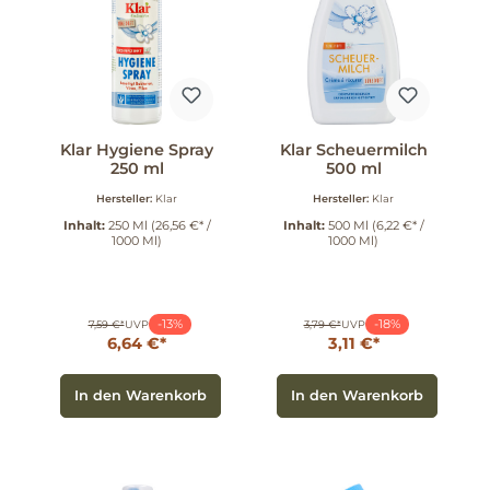
Klar Hygiene Spray
Klar Scheuermilch
250 ml
500 ml
Hersteller:
Klar
Hersteller:
Klar
Inhalt:
250 Ml
(26,56 €* /
Inhalt:
500 Ml
(6,22 €* /
1000 Ml)
1000 Ml)
-13%
-18%
7,59 €*
UVP
3,79 €*
UVP
6,64 €*
3,11 €*
In den Warenkorb
In den Warenkorb