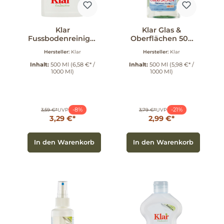
Klar
Klar Glas &
Fussbodenreiniger
Oberflächen 500
500 ml
ml
Hersteller:
Klar
Hersteller:
Klar
Inhalt:
500 Ml
(6,58 €* /
Inhalt:
500 Ml
(5,98 €* /
1000 Ml)
1000 Ml)
-8%
-21%
3,59 €*
UVP
3,79 €*
UVP
3,29 €*
2,99 €*
In den Warenkorb
In den Warenkorb