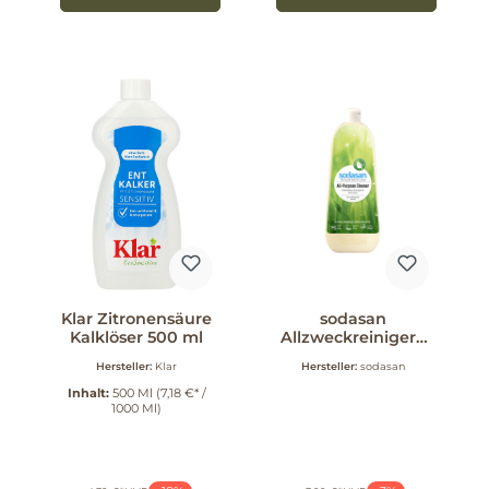
Klar Zitronensäure
sodasan
Kalklöser 500 ml
Allzweckreiniger 1
l
Hersteller:
Klar
Hersteller:
sodasan
Inhalt:
500 Ml
(7,18 €* /
1000 Ml)