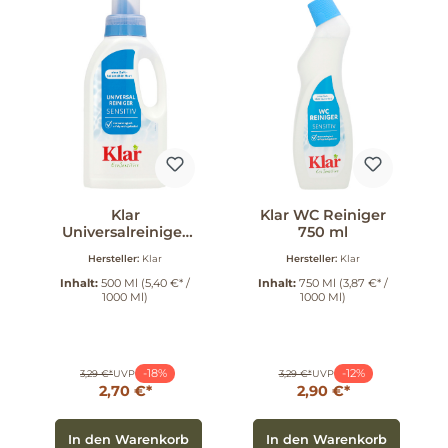
Klar
Klar WC Reiniger
Universalreiniger
750 ml
500 ml
Hersteller:
Klar
Hersteller:
Klar
Inhalt:
500 Ml
(5,40 €* /
Inhalt:
750 Ml
(3,87 €* /
1000 Ml)
1000 Ml)
-18%
-12%
3,29 €*
UVP
3,29 €*
UVP
2,70 €*
2,90 €*
In den Warenkorb
In den Warenkorb