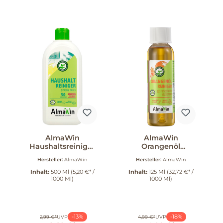
AlmaWin
AlmaWin
Haushaltsreiniger
Orangenöl
500 ml
Reiniger 125ml 125
Hersteller:
AlmaWin
Hersteller:
AlmaWin
ml
Inhalt:
500 Ml
(5,20 €* /
Inhalt:
125 Ml
(32,72 €* /
1000 Ml)
1000 Ml)
-13%
-18%
2,99 €*
UVP
4,99 €*
UVP