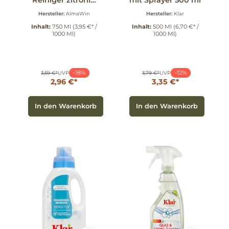
Reiniger zitronig
mit Sprayer 500 ml
frisch 750 ml
Hersteller:
AlmaWin
Hersteller:
Klar
Inhalt:
750 Ml
(3,95 €* /
Inhalt:
500 Ml
(6,70 €* /
1000 Ml)
1000 Ml)
-18%
-12%
3,59 €*
UVP
3,79 €*
UVP
2,96 €*
3,35 €*
In den Warenkorb
In den Warenkorb