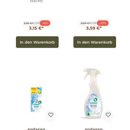
1000 Ml)
-4%
-10%
3,29 €*
UVP
3,99 €*
UVP
3,15 €*
3,59 €*
In den Warenkorb
In den Warenkorb
sodasan
sodasan