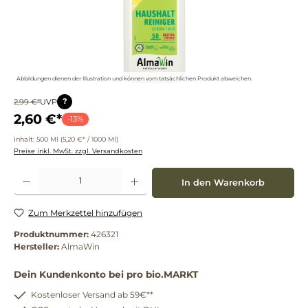
Abbildungen dienen der Illustration und können vom tatsächlichen Produkt abweichen.
?
2,99 €*
UVP
2,60 €*
-13%
Inhalt:
500 Ml
(5,20 €* / 1000 Ml)
Preise inkl. MwSt. zzgl. Versandkosten
Produkt Anzahl: Gib den gewünschten Wert ein oder benutze die Schaltflächen um die 
In den Warenkorb
Zum Merkzettel hinzufügen
Produktnummer:
426321
Hersteller:
AlmaWin
Dein Kundenkonto bei pro bio.MARKT
Kostenloser Versand ab 59€**