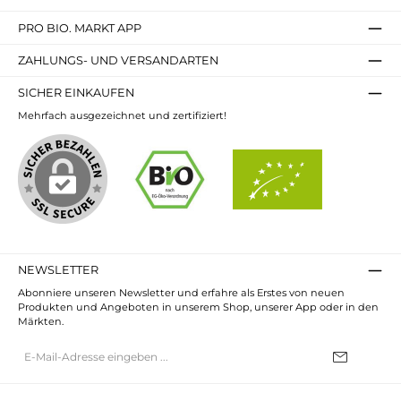
PRO BIO. MARKT APP
ZAHLUNGS- UND VERSANDARTEN
SICHER EINKAUFEN
Mehrfach ausgezeichnet und zertifiziert!
NEWSLETTER
Abonniere unseren Newsletter und erfahre als Erstes von neuen
Produkten und Angeboten in unserem Shop, unserer App oder in den
Märkten.
E-
Mail-
Adresse*
Ich habe die
Datenschutzbestimmungen
zur Kenntnis genommen und
die
AGB
gelesen und bin mit ihnen einverstanden.