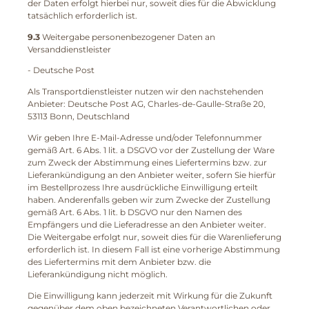
der Daten erfolgt hierbei nur, soweit dies für die Abwicklung
tatsächlich erforderlich ist.
9.3
Weitergabe personenbezogener Daten an
Versanddienstleister
- Deutsche Post
Als Transportdienstleister nutzen wir den nachstehenden
Anbieter: Deutsche Post AG, Charles-de-Gaulle-Straße 20,
53113 Bonn, Deutschland
Wir geben Ihre E-Mail-Adresse und/oder Telefonnummer
gemäß Art. 6 Abs. 1 lit. a DSGVO vor der Zustellung der Ware
zum Zweck der Abstimmung eines Liefertermins bzw. zur
Lieferankündigung an den Anbieter weiter, sofern Sie hierfür
im Bestellprozess Ihre ausdrückliche Einwilligung erteilt
haben. Anderenfalls geben wir zum Zwecke der Zustellung
gemäß Art. 6 Abs. 1 lit. b DSGVO nur den Namen des
Empfängers und die Lieferadresse an den Anbieter weiter.
Die Weitergabe erfolgt nur, soweit dies für die Warenlieferung
erforderlich ist. In diesem Fall ist eine vorherige Abstimmung
des Liefertermins mit dem Anbieter bzw. die
Lieferankündigung nicht möglich.
Die Einwilligung kann jederzeit mit Wirkung für die Zukunft
gegenüber dem oben bezeichneten Verantwortlichen oder