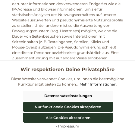
darunter Informationen des verwendeten Endgeräts wie die
IP-Adresse und Browserinformationen, um sie für
statistische Analysen des Nutzungsverhaltens auf unserer
Website auszuwerten und pseudonymisierte Nutzungsprofile
zu erstellen. Unter anderem ist so die Auswertung von
Bewegungsmustern (sog. Heatmaps) möglich, welche die
Dauer von Seitenbesuchen sowie Interaktionen mit
Seiteninhalten (z. B. Texteingaben, Scrollen, Klicks und
Mouse-Overs) aufzeigen. Die Pseudonymisierung schließt
eine direkte Personenbeziehbarkeit grundsätzlich aus. Eine
Zusammenführung mit auf andere Weise erhobenen
Klardaten zu Ihrer Person findet nicht statt.
Wir respektieren Deine Privatsphäre
Alle oben beschriebenen Verarbeitungen, insbesondere das
Auslesen oder Speichern von Informationen auf dem
Diese Website verwendet Cookies, um Ihnen die bestmögliche
verwendeten Endgerät, werden nur dann vollzogen, wenn
Funktionalität bieten zu können...
Mehr Informationen
.
Sie uns gemäß Art. 6 Abs. 1 lit. a DSGVO dazu Ihre
ausdrückliche Einwilligung erteilt haben. Sie können Ihre
Datenschutzeinstellungen
erteilte Einwilligung jederzeit mit Wirkung für die Zukunft
widerrufen, indem Sie diesen Dienst in dem auf der Webseite
Nur funktionale Cookies akzeptieren
bereitgestellten „Cookie-Consent-Tool“ deaktivieren.
Alle Cookies akzeptieren
Wir haben mit dem Anbieter einen
Werkzeugleiste anzeigen
Auftragsverarbeitungsvertrag geschlossen, der den Schutz
- Impressum
der Daten unserer Seitenbesucher sicherstellt und eine