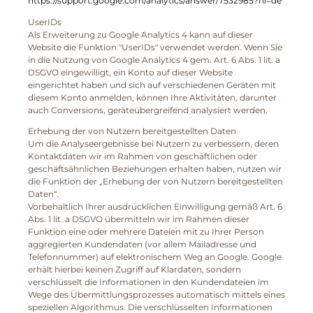
https://support.google.com/analytics/answer/7532985?hl=de
UserIDs
Als Erweiterung zu Google Analytics 4 kann auf dieser
Website die Funktion "UserIDs" verwendet werden. Wenn Sie
in die Nutzung von Google Analytics 4 gem. Art. 6 Abs. 1 lit. a
DSGVO eingewilligt, ein Konto auf dieser Website
eingerichtet haben und sich auf verschiedenen Geräten mit
diesem Konto anmelden, können Ihre Aktivitäten, darunter
auch Conversions, geräteübergreifend analysiert werden.
Erhebung der von Nutzern bereitgestellten Daten
Um die Analyseergebnisse bei Nutzern zu verbessern, deren
Kontaktdaten wir im Rahmen von geschäftlichen oder
geschäftsähnlichen Beziehungen erhalten haben, nutzen wir
die Funktion der „Erhebung der von Nutzern bereitgestellten
Daten“.
Vorbehaltlich Ihrer ausdrücklichen Einwilligung gemäß Art. 6
Abs. 1 lit. a DSGVO übermitteln wir im Rahmen dieser
Funktion eine oder mehrere Dateien mit zu Ihrer Person
aggregierten Kundendaten (vor allem Mailadresse und
Telefonnummer) auf elektronischem Weg an Google. Google
erhält hierbei keinen Zugriff auf Klardaten, sondern
verschlüsselt die Informationen in den Kundendateien im
Wege des Übermittlungsprozesses automatisch mittels eines
speziellen Algorithmus. Die verschlüsselten Informationen