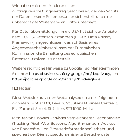
Wir haben mit dem Anbieter einen
Auftragsverarbeitungsvertrag geschlossen, der den Schutz
der Daten unserer Seitenbesucher sicherstellt und eine
unberechtigte Weitergabe an Dritte untersagt.
Für Datenübermittlungen in die USA hat sich der Anbieter
dem EU-US-Datenschutzrahmen (EU-US Data Privacy
Framework) angeschlossen, das auf Basis eines
Angemessenheitsbeschlusses der Europäischen
Kommission die Einhaltung des europäischen
Datenschutzniveaus sicherstellt.
Weitere rechtliche Hinweise zu Google Tag Manager finden
Sie unter
https://business.safety.google/intl/de/privacy/
und
https://policies.google.com/privacy?hl=de&gl=de
11.3
Hotjar
Diese Website nutzt den Webanalysedienst des folgenden
Anbieters: Hotjar Ltd, Level 2, St Julians Business Centre, 3,
Elia Zammit Street, St Julians STJ 1000, Malta
Mithilfe von Cookies und/oder vergleichbaren Technologien
(Tracking-Pixel, Web-Beacons, Algorithmen zum Auslesen
von Endgeräte- und Browserinformationen) erhebt und
speichert der Dienst pseudonymisierte Besucherdaten,