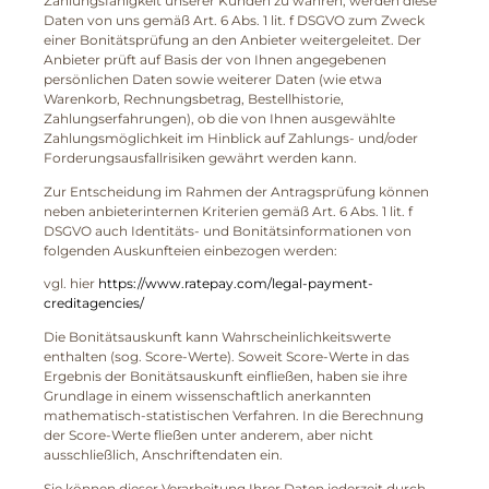
Zahlungsfähigkeit unserer Kunden zu wahren, werden diese
Daten von uns gemäß Art. 6 Abs. 1 lit. f DSGVO zum Zweck
einer Bonitätsprüfung an den Anbieter weitergeleitet. Der
Anbieter prüft auf Basis der von Ihnen angegebenen
persönlichen Daten sowie weiterer Daten (wie etwa
Warenkorb, Rechnungsbetrag, Bestellhistorie,
Zahlungserfahrungen), ob die von Ihnen ausgewählte
Zahlungsmöglichkeit im Hinblick auf Zahlungs- und/oder
Forderungsausfallrisiken gewährt werden kann.
Zur Entscheidung im Rahmen der Antragsprüfung können
neben anbieterinternen Kriterien gemäß Art. 6 Abs. 1 lit. f
DSGVO auch Identitäts- und Bonitätsinformationen von
folgenden Auskunfteien einbezogen werden:
vgl. hier
https://www.ratepay.com/legal-payment-
creditagencies/
Die Bonitätsauskunft kann Wahrscheinlichkeitswerte
enthalten (sog. Score-Werte). Soweit Score-Werte in das
Ergebnis der Bonitätsauskunft einfließen, haben sie ihre
Grundlage in einem wissenschaftlich anerkannten
mathematisch-statistischen Verfahren. In die Berechnung
der Score-Werte fließen unter anderem, aber nicht
ausschließlich, Anschriftendaten ein.
Sie können dieser Verarbeitung Ihrer Daten jederzeit durch