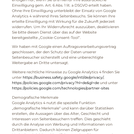
Einwilligung gem. Art. 6 Abs. 1 lit. a DSGVO erteilt haben.
Ohne Ihre Einwilligung unterbleibt der Einsatz von Google
Analytics 4 während Ihres Seitenbesuchs. Sie können Ihre
erteilte Einwilligung mit Wirkung für die Zukunft jederzeit
widerrufen. Um Ihr Widerrufsrecht auszuüben, deaktivieren
Sie bitte diesen Dienst über das auf der Website
bereitgestellte „Cookie-Consent-Tool“.
Wir haben mit Google einen Auftragsverarbeitungsvertrag
geschlossen, der den Schutz der Daten unserer
Seitenbesucher sicherstellt und eine unberechtigte
Weitergabe an Dritte untersagt.
Weitere rechtliche Hinweise zu Google Analytics 4 finden Sie
unter
https://business.safety.google/intl/de/privacy/
,
https://policies.google.com/privacy?hl=de&gl=de
und unter
https://policies.google.com/technologies/partner-sites
Demografische Merkmale
Google Analytics 4 nutzt die spezielle Funktion
„demografische Merkmale“ und kann darüber Statistiken
erstellen, die Aussagen über das Alter, Geschlecht und
Interessen von Seitenbesuchern treffen. Dies geschieht
durch die Analyse von Werbung und Informationen von
Drittanbietern. Dadurch können Zielgruppen für