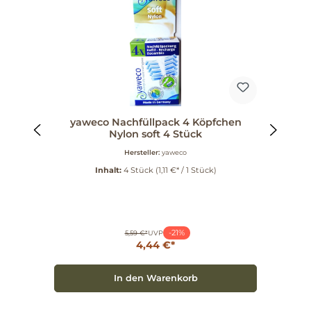
ml
yaweco Nachfüllpack 4 Köpfchen
Nylon soft 4 Stück
Hersteller:
yaweco
Inhalt:
4 Stück
(1,11 €* / 1 Stück)
-21%
5,59 €*
UVP
4,44 €*
In den Warenkorb