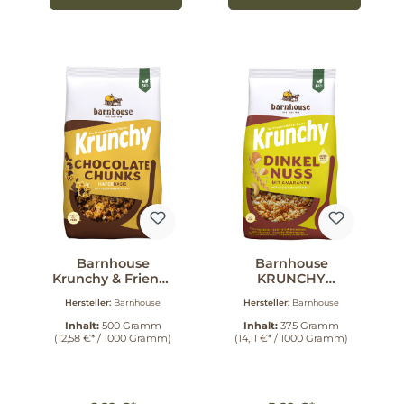
Barnhouse
Barnhouse
Krunchy & Friends
KRUNCHY
Chocolate Chunks
AMARANTH
Hersteller:
Barnhouse
Hersteller:
Barnhouse
500 g
DINKEL-NUSS 375
g
Inhalt:
500 Gramm
Inhalt:
375 Gramm
(12,58 €* / 1000 Gramm)
(14,11 €* / 1000 Gramm)