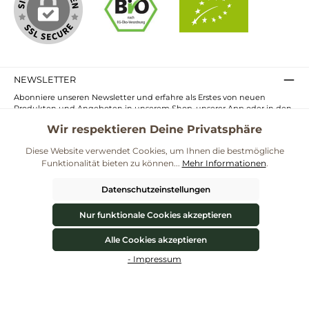
NEWSLETTER
Abonniere unseren Newsletter und erfahre als Erstes von neuen
Produkten und Angeboten in unserem Shop, unserer App oder in den
Märkten.
Wir respektieren Deine Privatsphäre
E-
Mail-
Diese Website verwendet Cookies, um Ihnen die bestmögliche
Adresse*
Funktionalität bieten zu können...
Mehr Informationen
.
Ich habe die
Datenschutzbestimmungen
zur Kenntnis genommen und
die
AGB
gelesen und bin mit ihnen einverstanden.
Datenschutzeinstellungen
UNSERE COMMUNITIES
Nur funktionale Cookies akzeptieren
Alle Cookies akzeptieren
Blog
Rezepte
Mama & Kind
Themenwelt Darmgesundheit
Werkzeugleiste anzeigen
- Impressum
**Kostenloser Versand ab 59€ nur mit einem pro.bio MARKT Kundenkonto * Alle
Preise inkl. gesetzl. Mehrwertsteuer zzgl.
Versandkosten
und ggf.
Nachnahmegebühren, wenn nicht anders angegeben.
© 2026 ProBiomarkt WebShop - Alle Rechte vorbehalten. Theme by
ThemeWare®