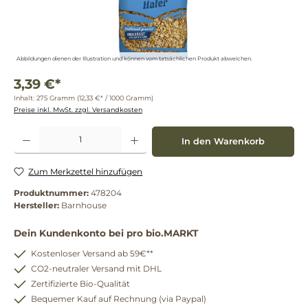
Abbildungen dienen der Illustration und können vom tatsächlichen Produkt abweichen.
3,39 €*
Inhalt:
275 Gramm
(12,33 €* / 1000 Gramm)
Preise inkl. MwSt. zzgl. Versandkosten
Produkt Anzahl: Gib den gewünschten Wert ein oder benutze die Schaltflächen um die 
In den Warenkorb
Zum Merkzettel hinzufügen
Produktnummer:
478204
Hersteller:
Barnhouse
Dein Kundenkonto bei pro bio.MARKT
Kostenloser Versand ab 59€**
CO2-neutraler Versand mit DHL
Zertifizierte Bio-Qualität
Bequemer Kauf auf Rechnung (via Paypal)