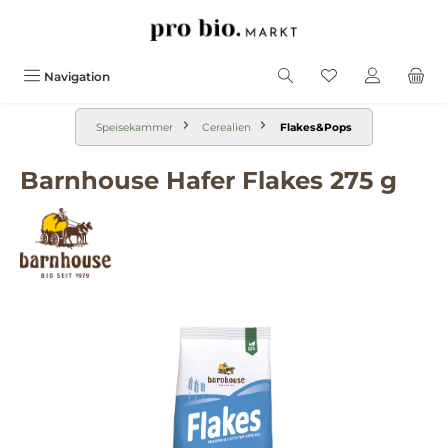
alt springen
Navigation
Speisekammer
Cerealien
Flakes&Pops
Barnhouse Hafer Flakes 275 g
Bildergalerie überspringen