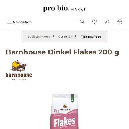
alt springen
Navigation
Speisekammer
Cerealien
Flakes&Pops
Barnhouse Dinkel Flakes 200 g
Bildergalerie überspringen