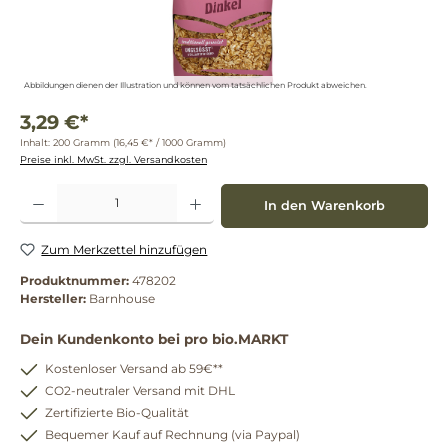
Abbildungen dienen der Illustration und können vom tatsächlichen Produkt abweichen.
3,29 €*
Inhalt:
200 Gramm
(16,45 €* / 1000 Gramm)
Preise inkl. MwSt. zzgl. Versandkosten
Produkt Anzahl: Gib den gewünschten Wert ein oder benutze die Schaltflächen um die 
In den Warenkorb
Zum Merkzettel hinzufügen
Produktnummer:
478202
Hersteller:
Barnhouse
Dein Kundenkonto bei pro bio.MARKT
Kostenloser Versand ab 59€**
CO2-neutraler Versand mit DHL
Zertifizierte Bio-Qualität
Bequemer Kauf auf Rechnung (via Paypal)