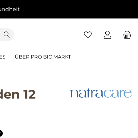
ndheit
ES
ÜBER PRO BIO.MARKT
den 12
?