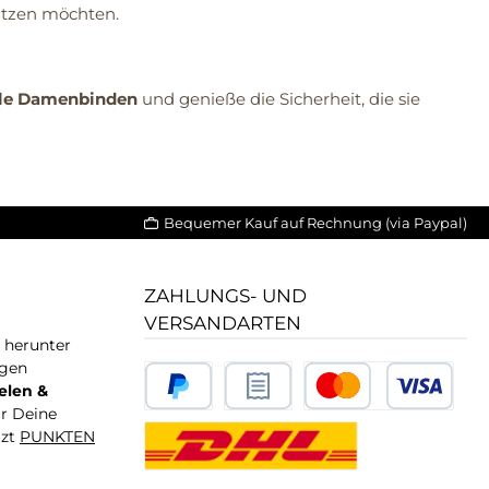
hützen möchten.
ale Damenbinden
und genieße die Sicherheit, die sie
Bequemer Kauf auf Rechnung (via Paypal)
ZAHLUNGS- UND
VERSANDARTEN
T herunter
igen
elen &
ür Deine
tzt
PUNKTEN