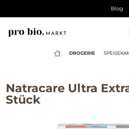
springen
Zur Hauptnavigation springen
Blog
DROGERIE
SPEISEK
Natracare Ultra Ex
Stück
Bildergalerie überspringen