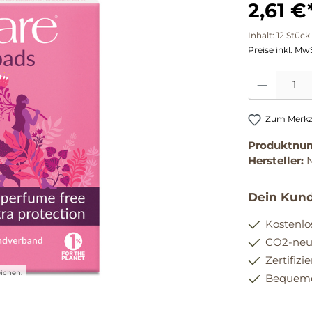
2,61 €
Inhalt:
12 Stück
Preise inkl. Mw
Produkt Anzahl
Zum Merkze
Produktnu
Hersteller:
Dein Kund
Kostenlo
CO2-neut
Zertifizi
ichen.
Bequemer