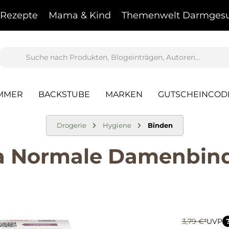
Rezepte
Mama & Kind
Themenwelt Darmgesu
AMMER
BACKSTUBE
MARKEN
GUTSCHEINCOD
Drogerie
Hygiene
Binden
tra Normale Damenbin
3,79 €*
UVP