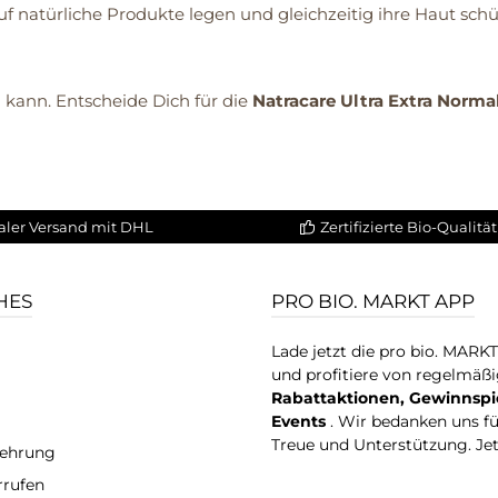
auf natürliche Produkte legen und gleichzeitig ihre Haut sc
in kann. Entscheide Dich für die
Natracare Ultra Extra Norm
aler Versand mit DHL
Zertifizierte Bio-Qualität
HES
PRO BIO. MARKT APP
Lade jetzt die pro bio. MARK
und profitiere von regelmäß
Rabattaktionen, Gewinnspi
Events
. Wir bedanken uns f
Treue und Unterstützung. Je
lehrung
rrufen