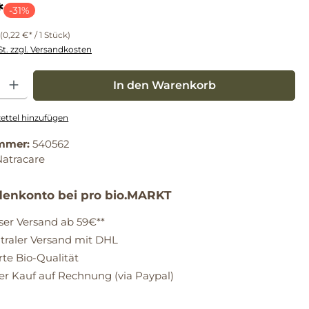
*
-31%
(0,22 €* / 1 Stück)
St. zzgl. Versandkosten
: Gib den gewünschten Wert ein oder benutze die Schaltflächen um die Anz
In den Warenkorb
ttel hinzufügen
mmer:
540562
Natracare
enkonto bei pro bio.MARKT
ser Versand ab 59€**
raler Versand mit DHL
erte Bio-Qualität
 Kauf auf Rechnung (via Paypal)