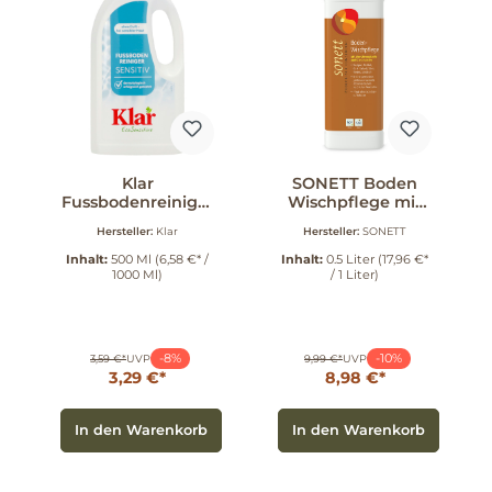
Klar
SONETT Boden
Fussbodenreiniger
Wischpflege mit
500 ml
Messbecher 0.5 l
Hersteller:
Klar
Hersteller:
SONETT
Inhalt:
500 Ml
(6,58 €* /
Inhalt:
0.5 Liter
(17,96 €*
1000 Ml)
/ 1 Liter)
-8%
-10%
3,59 €*
UVP
9,99 €*
UVP
3,29 €*
8,98 €*
In den Warenkorb
In den Warenkorb