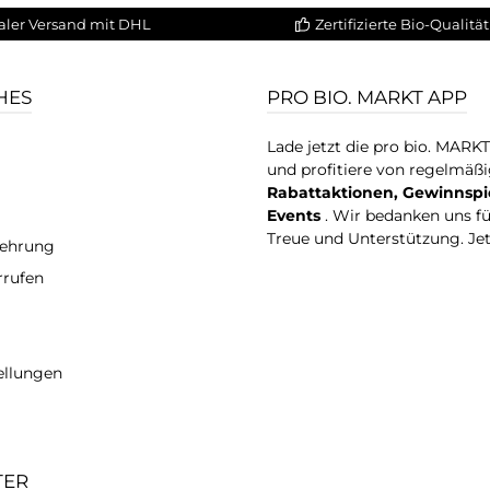
aler Versand mit DHL
Zertifizierte Bio-Qualität
HES
PRO BIO. MARKT APP
Lade jetzt die pro bio. MARK
und profitiere von regelmäß
Rabattaktionen, Gewinnspi
Events
. Wir bedanken uns f
Treue und Unterstützung. Je
lehrung
rrufen
ellungen
TER