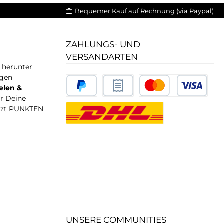
Bequemer Kauf auf Rechnung (via Paypal)
ZAHLUNGS- UND
VERSANDARTEN
T herunter
igen
elen &
ür Deine
tzt
PUNKTEN
UNSERE COMMUNITIES