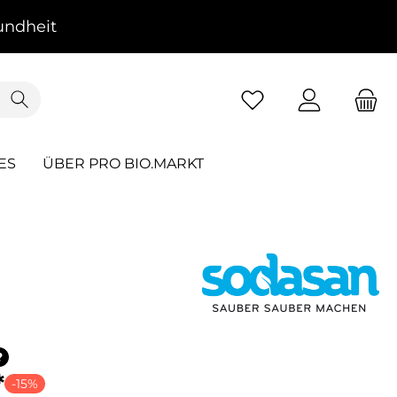
ndheit
ES
ÜBER PRO BIO.MARKT
?
*
-15%