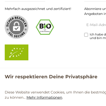
Mehrfach ausgezeichnet und zertifiziert!
Abonniere un
Angeboten in
E-
Mail-
Adresse*
Ich habe 
und bin m
Wir respektieren Deine Privatsphäre
**Kostenloser Versand ab 59€ nur mit einem pro.bio MARKT Kun
© 2
Diese Website verwendet Cookies, um Ihnen die bestmögl
zu können...
Mehr Informationen
.
Werkzeugleiste anzeigen