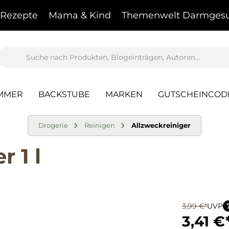
Rezepte
Mama & Kind
Themenwelt Darmgesu
AMMER
BACKSTUBE
MARKEN
GUTSCHEINCOD
Drogerie
Reinigen
Allzweckreiniger
 1 l
3,99 €*
UVP
3,41 €