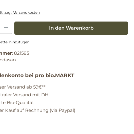
St. zzgl. Versandkosten
: Gib den gewünschten Wert ein oder benutze die Schaltflächen um die Anz
In den Warenkorb
ttel hinzufügen
mmer:
821585
sodasan
enkonto bei pro bio.MARKT
ser Versand ab 59€**
raler Versand mit DHL
erte Bio-Qualität
 Kauf auf Rechnung (via Paypal)