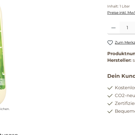
Inhalt:
1 Liter
Preise inkl. Mw
Produkt Anzahl
Zum Merkze
Produktnu
Hersteller:
Dein Kund
Kostenlo
CO2-neut
Zertifizi
ichen.
Bequemer