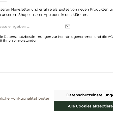
seren Newsletter und erfahre als Erstes von neuen Produkten u
 unserem Shop, unserer App oder in den Märkten.
die
Datenschutzbestimmungen
zur Kenntnis genommen und die
AG
it ihnen einverstanden.
denkonto * Alle Preise inkl. gesetzl. Mehrwertsteuer zzgl.
Versandkosten
Datenschutzeinstellung
026 ProBiomarkt WebShop - Alle Rechte vorbehalten. Theme by
ThemeWa
iche Funktionalität bieten
Alle Cookies akzeptier
Vertrag widerrufen