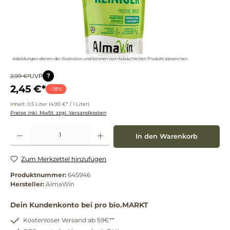
Abbildungen dienen der Illustration und können vom tatsächlichen Produkt abweichen.
?
2,99 €*
UVP
2,45 €*
-18%
Inhalt:
0.5 Liter
(4,90 €* / 1 Liter)
Preise inkl. MwSt. zzgl. Versandkosten
Produkt Anzahl: Gib den gewünschten Wert ein oder benutze die Schaltflächen um die 
In den Warenkorb
Zum Merkzettel hinzufügen
Produktnummer:
645946
Hersteller:
AlmaWin
Dein Kundenkonto bei pro bio.MARKT
Kostenloser Versand ab 59€**