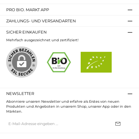
PRO BIO. MARKT APP
ZAHLUNGS- UND VERSANDARTEN
SICHER EINKAUFEN
Mehrfach ausgezeichnet und zertifiziert!
NEWSLETTER
Abonniere unseren Newsletter und erfahre als Erstes von neuen
Produkten und Angeboten in unserem Shop, unserer App oder in den
Märkten.
E-
Mail-
Adresse*
Ich habe die
Datenschutzbestimmungen
zur Kenntnis genommen und
die
AGB
gelesen und bin mit ihnen einverstanden.