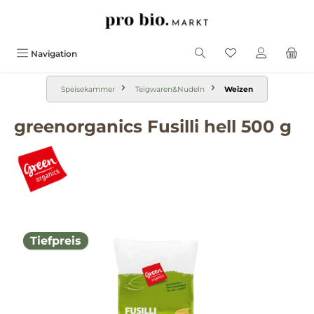
alt springen
Navigation
Speisekammer
Teigwaren&Nudeln
Weizen
greenorganics Fusilli hell 500 g
Bildergalerie überspringen
Tiefpreis