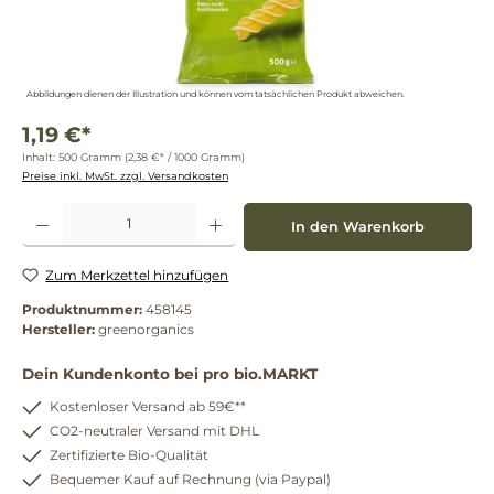
Abbildungen dienen der Illustration und können vom tatsächlichen Produkt abweichen.
1,19 €*
Inhalt:
500 Gramm
(2,38 €* / 1000 Gramm)
Preise inkl. MwSt. zzgl. Versandkosten
Produkt Anzahl: Gib den gewünschten Wert ein oder benutze die Schaltflächen um die 
In den Warenkorb
Zum Merkzettel hinzufügen
Produktnummer:
458145
Hersteller:
greenorganics
Dein Kundenkonto bei pro bio.MARKT
Kostenloser Versand ab 59€**
CO2-neutraler Versand mit DHL
Zertifizierte Bio-Qualität
Bequemer Kauf auf Rechnung (via Paypal)