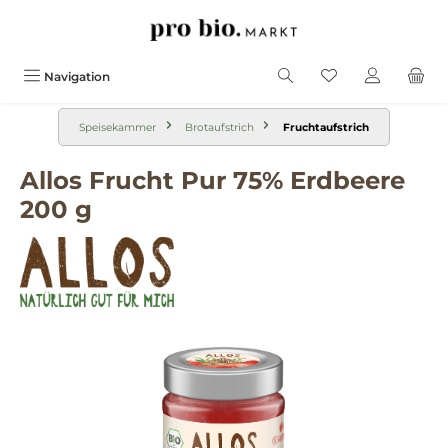
alt springen
Navigation
Speisekammer
Brotaufstrich
Fruchtaufstrich
Allos Frucht Pur 75% Erdbeere
200 g
Bildergalerie überspringen