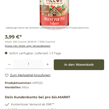
Abbildungen dienen der Illustration und können vom tatsächlichen Produkt abweichen.
3,99 €*
Inhalt:
200 Gramm
(19,95 €* / 1000 Gramm)
Preise inkl. MwSt. zzgl. Versandkosten
Sofort verfügbar, Lieferzeit: 1-3 Tage
Produkt Anzahl: Gib den gewünschten Wert ein oder benutze die Schaltflächen um die 
In den Warenkorb
Zum Merkzettel hinzufügen
Produktnummer:
497022
Hersteller:
Allos
Dein Kundenkonto bei pro bio.MARKT
Kostenloser Versand ab 59€**