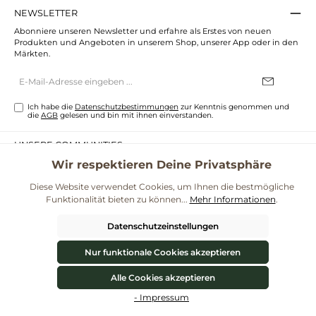
NEWSLETTER
Abonniere unseren Newsletter und erfahre als Erstes von neuen
Produkten und Angeboten in unserem Shop, unserer App oder in den
Märkten.
E-
Mail-
Adresse*
Ich habe die
Datenschutzbestimmungen
zur Kenntnis genommen und
die
AGB
gelesen und bin mit ihnen einverstanden.
UNSERE COMMUNITIES
Wir respektieren Deine Privatsphäre
Blog
Rezepte
Mama & Kind
Themenwelt Darmgesundheit
Diese Website verwendet Cookies, um Ihnen die bestmögliche
**Kostenloser Versand ab 59€ nur mit einem pro.bio MARKT Kundenkonto * Alle
Funktionalität bieten zu können...
Mehr Informationen
.
Preise inkl. gesetzl. Mehrwertsteuer zzgl.
Versandkosten
und ggf.
Nachnahmegebühren, wenn nicht anders angegeben.
Datenschutzeinstellungen
© 2026 ProBiomarkt WebShop - Alle Rechte vorbehalten. Theme by
ThemeWare®
Vertrag widerrufen
Nur funktionale Cookies akzeptieren
Alle Cookies akzeptieren
Werkzeugleiste anzeigen
- Impressum