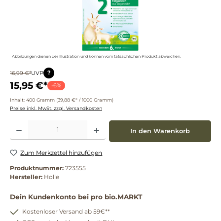
Abbildungen dienen der Illustration und können vom tatsächlichen Produkt abweichen.
?
16,99 €*
UVP
15,95 €*
-6%
Inhalt:
400 Gramm
(39,88 €* / 1000 Gramm)
Preise inkl. MwSt. zzgl. Versandkosten
Produkt Anzahl: Gib den gewünschten Wert ein oder benutze die Schaltflächen um die 
In den Warenkorb
Zum Merkzettel hinzufügen
Produktnummer:
723555
Hersteller:
Holle
Dein Kundenkonto bei pro bio.MARKT
Kostenloser Versand ab 59€**