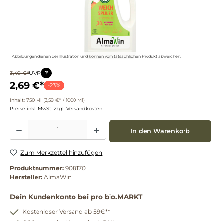
Abbildungen dienen der Illustration und können vom tatsächlichen Produkt abweichen.
?
3,49 €*
UVP
2,69 €*
-23%
Inhalt:
750 Ml
(3,59 €* / 1000 Ml)
Preise inkl. MwSt. zzgl. Versandkosten
Produkt Anzahl: Gib den gewünschten Wert ein oder benutze die Schaltflächen um die 
In den Warenkorb
Zum Merkzettel hinzufügen
Produktnummer:
908170
Hersteller:
AlmaWin
Dein Kundenkonto bei pro bio.MARKT
Kostenloser Versand ab 59€**