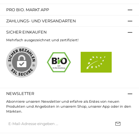
PRO BIO. MARKT APP
ZAHLUNGS- UND VERSANDARTEN
SICHER EINKAUFEN
Mehrfach ausgezeichnet und zertifiziert!
NEWSLETTER
Abonniere unseren Newsletter und erfahre als Erstes von neuen
Produkten und Angeboten in unserem Shop, unserer App oder in den
Märkten.
E-
Mail-
Adresse*
Ich habe die
Datenschutzbestimmungen
zur Kenntnis genommen und
die
AGB
gelesen und bin mit ihnen einverstanden.