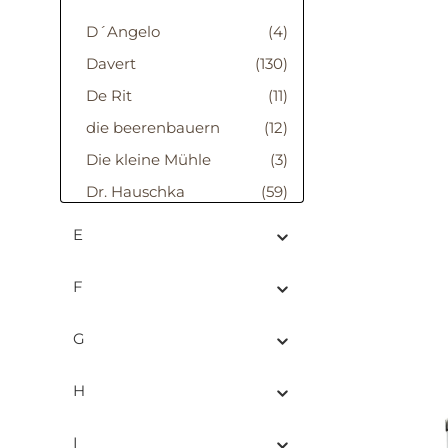
D´Angelo
(4)
Davert
(130)
De Rit
(11)
die beerenbauern
(12)
Die kleine Mühle
(3)
Dr. Hauschka
(59)
Kosmetik
E
Dr. Quendt
(3)
Dudu Osun schwarze
(2)
F
Seife
G
H
I