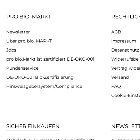
Wass
Haut
schw
PRO BIO. MARKT
RECHTLIC
Al
Sh
Rei
Newsletter
AGB
flüss
hoch
Über pro bio. MARKT
Impressum
die
Jobs
Datenschutz
pro bio.Markt ist zertifiziert DE-ÖKO-001
Widerrufsbe
Kundenservice
Vertrag wide
DE-ÖKO-001 Bio-Zertifizierung
Versand
Hinsweisgebersystem/Compliance
FAQ
Cookie-Einst
SICHER EINKAUFEN
NEWSLET