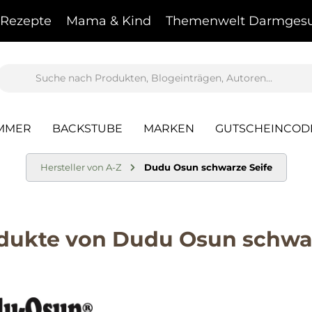
Rezepte
Mama & Kind
Themenwelt Darmgesu
AMMER
BACKSTUBE
MARKEN
GUTSCHEINCOD
Hersteller von A-Z
Dudu Osun schwarze Seife
dukte von Dudu Osun schwar