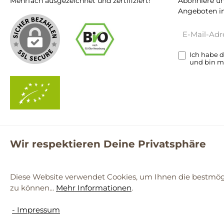
Mehrfach ausgezeichnet und zertifiziert!
Abonniere un
Angeboten in
E-
Mail-
Adresse*
Ich habe 
und bin m
Wir respektieren Deine Privatsphäre
**Kostenloser Versand ab 59€ nur mit einem pro.bio MARKT Kun
© 2
Diese Website verwendet Cookies, um Ihnen die bestmögl
zu können...
Mehr Informationen
.
Werkzeugleiste anzeigen
- Impressum