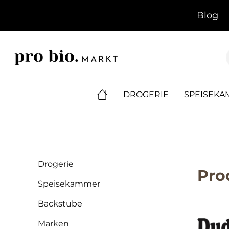
springen
Zur Hauptnavigation springen
Blog
DROGERIE
SPEISEK
Drogerie
Pro
Speisekammer
Backstube
Marken