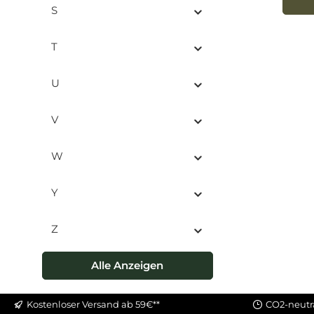
S
Gesi
einz
T
aus P
kalt
für e
U
pfle
Natü
Se
V
abb
Körpe
W
d
chara
erhäl
Y
Asche
Palm
gewonne
Z
auf
oder
Alle Anzeigen
Gesic
auf 
ant
Kostenloser Versand ab 59€**
CO2-neutr