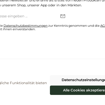
seren Newsletter und erfahre als Erstes von neuen Produkten u
 unserem Shop, unserer App oder in den Märkten.
die
Datenschutzbestimmungen
zur Kenntnis genommen und die
AG
it ihnen einverstanden.
denkonto * Alle Preise inkl. gesetzl. Mehrwertsteuer zzgl.
Versandkosten
Datenschutzeinstellung
026 ProBiomarkt WebShop - Alle Rechte vorbehalten. Theme by
ThemeWa
iche Funktionalität bieten
Alle Cookies akzeptier
Vertrag widerrufen