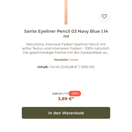
Sante Eyeliner Pencil 03 Navy Blue 1.14
ml
Natürliche, intensive Farben Eyeliner Pencil mit
softer Textur und intensiven Farben - 100% natürlich.
Die geschmeidige Formel mit Bio-Jojobaöllässt sich
mühelos auftragen und komplementiert perfekt
Hersteller:
Sante
jeden Lidschatten-Look - oder sieht auch solo
einfachumwerfend aus. Eyeliner Pencil mit softer
Inhalt:
1.14 Ml
(3.412,28 €* / 1000 Ml)
Textur und intensiven Farben - 100% natürlich. Die
geschmeidige Formel mit Bio-Jojobaöl lässt sich
mühelos auftragen und komplementiert perfekt
jeden Lidschatten-Look - oder sieht auch solo
einfach umwerfend aus.
-28%
5,39 €*
UVP
3,89 €*
In den Warenkorb