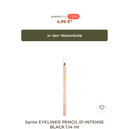
Anwendung Zuerst mit dem Bürstchen die
Augenbrauen in Form bringen. Dann mit dem Stift
feine Linien zum Auffüllen und Nachzeichnen
ziehen. Zuletzt erneut bürsten, um die Linien zu
-23%
verblenden und ein natürliches Ergebnis zu
6,49 €*
UVP
erzielen. Praktisches 2in1-Tool: Stift plus integriertes
4,99 €*
Bürstchen für schnelles Styling unterwegs.
Artikelnummer: 850021. Natürliche, intensive Farben
Soften Textur mit Bio-Sheabutter Integriertes
In den Warenkorb
Bürstchen für perfektes Finish Wählen Sie den
Sante Eyebrow Pencil 02 Brown für definierte,
natürlich aussehende Augenbrauen mit einfacher,
zuverlässiger Anwendung.
Sante EYELINER PENCIL 01 INTENSE
BLACK 1.14 ml