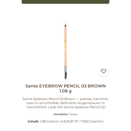
Sante EYEBROW PENCIL 02 BROWN
1.08 g
Sante Eyebrow Pencil 02 Brown — präzise, natürlich,
zwei-in-eins Perfekt definierte Augenbrauen in
natürlichem Look Der Sante Eyebrow Pencil 02
Brown bietet Ihnen natürliche, intensive Farben
Hersteller:
Sante
und mehr Fülle, Farbe und Definition für die
Augenbrauen. Der Stift mit softer Textur und Bio-
Inhalt:
1.08 Gramm
(4.620,37 €* / 1000 Gramm)
Sheabutter eignet sich ideal zum Auffüllen und
Nachzeichnen – für perfekt definierte Brauen.