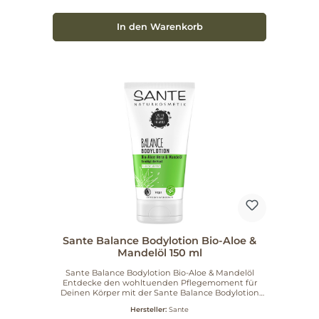
In den Warenkorb
Sante Balance Bodylotion Bio-Aloe &
Mandelöl 150 ml
Sante Balance Bodylotion Bio-Aloe & Mandelöl
Entdecke den wohltuenden Pflegemoment für
Deinen Körper mit der Sante Balance Bodylotion
Bio-Aloe & Mandelöl. Diese einzigartige Lotion
Hersteller:
Sante
unterstützt nicht nur eine ausgewogene Säure-