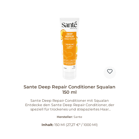
Sante Deep Repair Conditioner Squalan
150 ml
Sante Deep Repair Conditioner mit Squalan
Entdecke den Sante Deep Repair Conditioner, der
speziell für trockenes und strapaziertes Haar
entwickelt wurde. Mit seiner hochwirksamen
Hersteller:
Sante
Pflegeformel, angereichert mit Squalan und einem
einzigartigen 3-Fach Protein Komplex, verwandelt
Inhalt:
150 Ml
(27,27 €* / 1000 Ml)
dieser Conditioner Dein Haar nach nur einer
Anwendung. Die Vorteile im Überblick Repariert die
Haarstruktur für geschmeidiges, gepflegtes Haar.