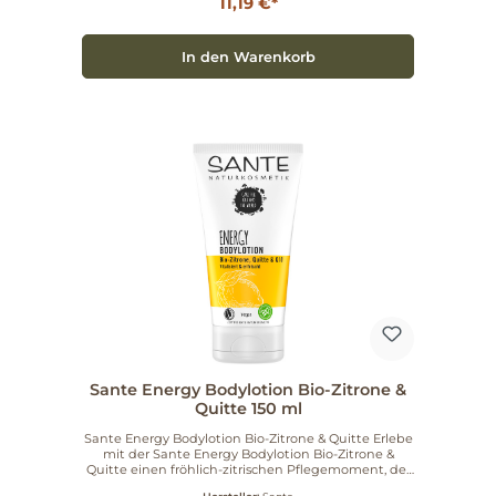
Wurzel bis zu den Spitzen. Der hydratisierende
11,19 €*
Pflege-Komplex füllt und baut Dein Haar auf, sodass
es eine natürlich kraftvolle Struktur erhält. Erlebe,
wie Dein Haar in neuem Glanz erstrahlt und sich
In den Warenkorb
weich und geschmeidig anfühlt. Anwendungstipps:
Massiere eine haselnussgroße Menge des Shampoos
sanft in das feuchte Haar ein und spüle es gründlich
aus. Für eine optimale Pflegeroutine empfehlen wir,
die Sante 1 Min Wonder Maske und/oder den
Conditioner zu verwenden. Vertraue auf die Qualität
von Sante und gönne Deinem Haar die Pflege, die
es verdient. Hole Dir das Sante Deep Repair
Shampoo und erlebe die Verwandlung Deines
Haares!
Sante Energy Bodylotion Bio-Zitrone &
Quitte 150 ml
Sante Energy Bodylotion Bio-Zitrone & Quitte Erlebe
mit der Sante Energy Bodylotion Bio-Zitrone &
Quitte einen fröhlich-zitrischen Pflegemoment, der
deinen Körper vitalisiert und belebt. Diese