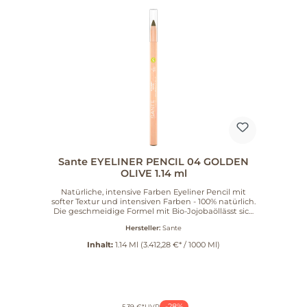
Sante EYELINER PENCIL 04 GOLDEN
OLIVE 1.14 ml
Natürliche, intensive Farben Eyeliner Pencil mit
softer Textur und intensiven Farben - 100% natürlich.
Die geschmeidige Formel mit Bio-Jojobaöllässt sich
mühelos auftragen und komplementiert perfekt
Hersteller:
Sante
jeden Lidschatten-Look - oder sieht auch solo
einfachumwerfend aus. Eyeliner Pencil mit softer
Inhalt:
1.14 Ml
(3.412,28 €* / 1000 Ml)
Textur und intensiven Farben - 100% natürlich. Die
geschmeidige Formel mit Bio-Jojobaöl lässt sich
mühelos auftragen und komplementiert perfekt
jeden Lidschatten-Look - oder sieht auch solo
einfach umwerfend aus.
-28%
5,39 €*
UVP