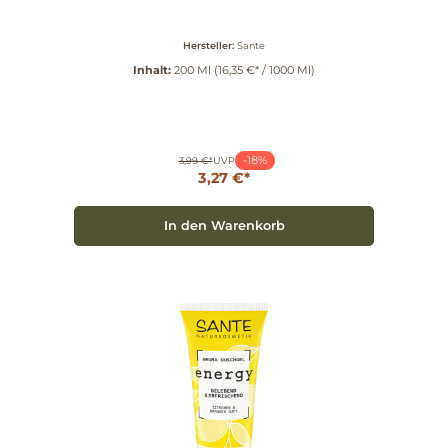
Hersteller:
Sante
Inhalt:
200 Ml
(16,35 €* / 1000 Ml)
-18%
3,99 €*
UVP
3,27 €*
In den Warenkorb