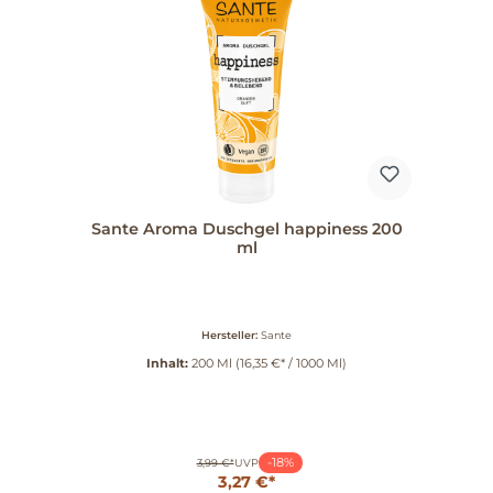
Sante Aroma Duschgel happiness 200
ml
Hersteller:
Sante
Inhalt:
200 Ml
(16,35 €* / 1000 Ml)
-18%
3,99 €*
UVP
3,27 €*