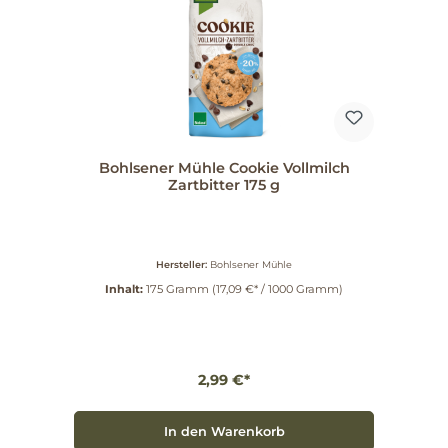
Genuss der Bohlsener Mühle Cookies mit
Zartbitterschokolade und erlebe, wie sich Qualität
und Geschmack harmonisch vereinen. Lass Dich
verführen und bringe ein Stück Natur auf Deinen
Teller!
Bohlsener Mühle Cookie Vollmilch
Zartbitter 175 g
Hersteller:
Bohlsener Mühle
Inhalt:
175 Gramm
(17,09 €* / 1000 Gramm)
2,99 €*
In den Warenkorb