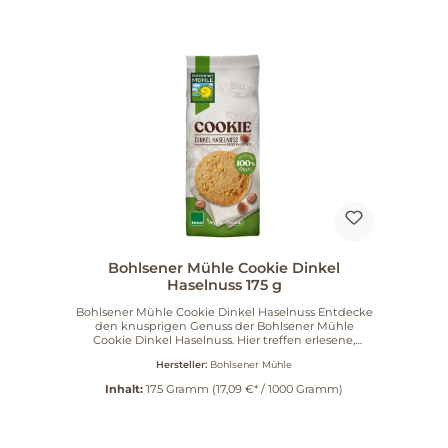
Bohlsener Mühle Cookie Dinkel
Haselnuss 175 g
Bohlsener Mühle Cookie Dinkel Haselnuss Entdecke
den knusprigen Genuss der Bohlsener Mühle
Cookie Dinkel Haselnuss. Hier treffen erlesene,
geröstete Haselnüsse auf aromatischen Dinkel, der
Hersteller:
Bohlsener Mühle
aus der Region Norddeutschland stammt. Diese
Cookies werden mit 100% Dinkel gebacken, der in
Inhalt:
175 Gramm
(17,09 €* / 1000 Gramm)
der hauseigenen Wassermühle der Bohlsener Mühle
vermahlen wird. Das Ergebnis? Ein goldbraun
gebackener Keks, der kernig und knusprig im Biss
ist. Die Vorteile auf einen Blick: 100% Dinkel: