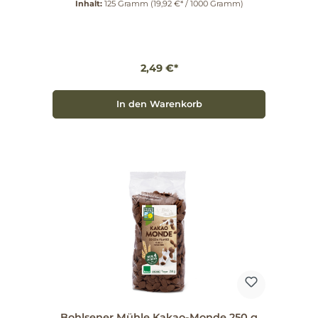
Inhalt:
125 Gramm
(19,92 €* / 1000 Gramm)
Zimt-Note abgerundet wird. Tradition trifft auf
Genuss In der hauseigenen Wassermühle in
Bohlsen, wo seit 1265 das Mahlen eine Kunst ist,
werden die Hafervollkornflocken und -mehle mit
viel Liebe und Sorgfalt hergestellt. Seit über 40
Jahren verarbeiten wir dort ausschließlich 100 %
2,49 €*
ökologische Rohstoffe. Die Kombination aus
traditionellem Handwerk und modernster
Herstellungstechnik sorgt für ein
unverwechselbares Geschmackserlebnis. Die Vorteile
In den Warenkorb
auf einen Blick: Knuspriges Gebäck aus 100 %
Hafervollkorn Fruchtiger Genuss mit feiner Zimt-
Note Nachhaltige Herstellung in der Wassermühle
Ideal zu Tee, Kaffee oder als Snack für
zwischendurch Gönn Dir den besonderen Moment
mit Bohlsener Mühle Haferling Apfel und genieße
die Verbindung von Qualität und Geschmack. Lass
Dich von der Natürlichkeit und dem unverfälschten
Aroma verführen – ein Genuss, der Deine Pausen
bereichert. Probiere es aus und erlebe den
fruchtigen Hafer-Genuss!
Bohlsener Mühle Kakao-Monde 250 g