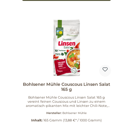
Bohlsener Mühle Couscous Linsen Salat
165 g
Bohlsener Mühle Couscous Linsen Salat 165 g
vereint feinen Couscous und Linsen zu einem
aromatisch-pikanten Mix mit leichter Chili-Note,
abgerundet durch ausgewählte Kräuter und
Hersteller:
Bohlsener Mühle
Gewürze. Die harmonische Komposition liefert
pflanzlichen Genuss in kurzer Zeit und passt zu
Inhalt:
165 Gramm
(13,88 €* / 1000 Gramm)
Ihrem ruhigen, natürlichen Kochstil – schlicht,
ausgewogen und auf das Wesentliche konzentriert.
Die Zubereitung gelingt in etwa 5 Minuten und