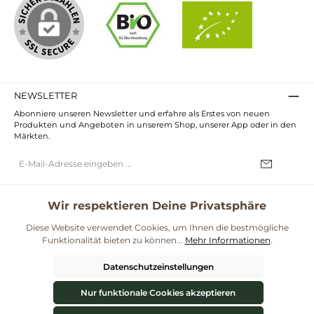
NEWSLETTER
Abonniere unseren Newsletter und erfahre als Erstes von neuen
Produkten und Angeboten in unserem Shop, unserer App oder in den
Märkten.
E-
Mail-
Adresse*
Ich habe die
Datenschutzbestimmungen
zur Kenntnis genommen und
die
AGB
gelesen und bin mit ihnen einverstanden.
Wir respektieren Deine Privatsphäre
UNSERE COMMUNITIES
Diese Website verwendet Cookies, um Ihnen die bestmögliche
Funktionalität bieten zu können...
Mehr Informationen
.
Blog
Rezepte
Mama & Kind
Themenwelt Darmgesundheit
Datenschutzeinstellungen
**Kostenloser Versand ab 59€ nur mit einem pro.bio MARKT Kundenkonto * Alle
Preise inkl. gesetzl. Mehrwertsteuer zzgl.
Versandkosten
und ggf.
Nur funktionale Cookies akzeptieren
Nachnahmegebühren, wenn nicht anders angegeben.
© 2026 ProBiomarkt WebShop - Alle Rechte vorbehalten. Theme by
ThemeWare®