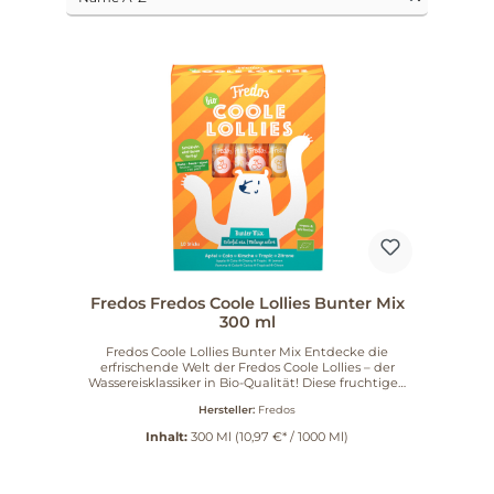
Fredos Fredos Coole Lollies Bunter Mix
300 ml
Fredos Coole Lollies Bunter Mix Entdecke die
erfrischende Welt der Fredos Coole Lollies – der
Wassereisklassiker in Bio-Qualität! Diese fruchtigen
Eislutscher zum Selber-Einfrieren sind die perfekte
Hersteller:
Fredos
Alternative zu herkömmlichen Süßigkeiten und ein
absolutes Muss für heiße Sommertage. Intensiver
Inhalt:
300 Ml
(10,97 €* / 1000 Ml)
Fruchtgeschmack Die Coolen Lollies bieten einen
unverwechselbaren Geschmack, der sowohl Groß als
auch Klein begeistert. Hergestellt aus hochwertigen,
biologischen Zutaten und Bio-Fruchtsäften aus