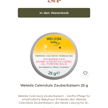
häufigem Händewaschen erweist sich diese Seife
4,70 €*
als perfekte Wahl. Wichtige Vorteile: Reinigt mild
und gründlich Dermatologisch getestet Mit
pflanzlichen Extrakten aus Bio-Calendula und Bio-
In den Warenkorb
Kamille Ideal für empfindliche und zarte Haut Die
Weleda Calendula Pflanzenseife ist nicht nur eine
Reinigung, sondern ein kleines Pflegeerlebnis. Der
feine Duft und die wohltuenden Inhaltsstoffe
machen jede Anwendung zum Genuss. Gönne
Deiner Haut die natürliche Pflege, die sie verdient!
Erlebe die harmonische Verbindung von Natur und
Qualität – mit der Weleda Calendula Pflanzenseife,
die Deine Haut sanft und liebevoll reinigt.
Überzeuge Dich selbst von dieser wertvollen Seife
und lade die Natur in Dein Badezimmer ein.
Weleda Calendula Zauberbalsam 25 g
Weleda Calendula Zauberbalsam – Sanfte Pflege für
empfindliche Babyhaut Entdecke den Weleda
Calendula Zauberbalsam, die ideale Lösung für die
zarte Haut Deines Babys. Im Einklang mit Mensch