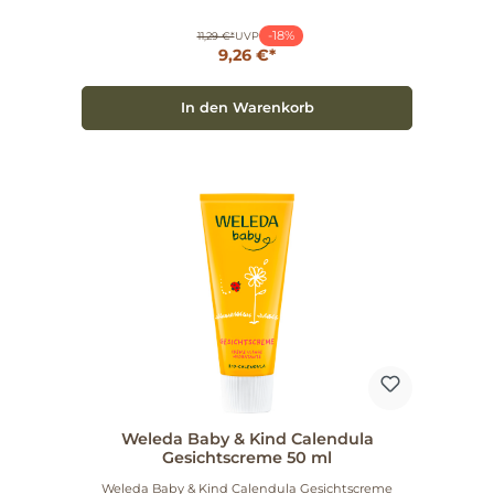
die Muskulatur – ideal vor oder nach dem Sport. So
schützt Du Dich vor Verkrampfungen und
-18%
Verspannungen. Aromatische Entspannung Der
11,29 €*
UVP
belebende Duft von Rosmarin und Lavendel wirkt
9,26 €*
ausgleichend und sorgt für ein entspannendes
Massageerlebnis. Dermatologisch bestätigt, ist das
Öl auch für empfindliche Haut geeignet. Praktische
In den Warenkorb
Anwendungstipps Für optimale Ergebnisse das Öl
auf trockene Haut auftragen, damit es nicht zu
schnell einzieht. Ideal für eine wärmende Massage
vor oder nach sportlicher Betätigung. Gönn Dir die
natürliche Pflege und Unterstützung, die Dein
Körper verdient. Das Weleda Arnika Massageöl ist
nicht nur ein Pflegeprodukt, sondern ein Erlebnis
für Körper und Seele. Vertraue auf die Qualität von
Weleda – im Einklang mit Mensch und Natur.
Weleda Baby & Kind Calendula
Gesichtscreme 50 ml
Weleda Baby & Kind Calendula Gesichtscreme