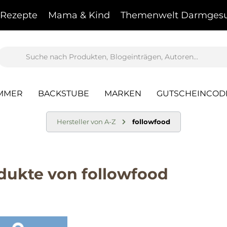
Rezepte
Mama & Kind
Themenwelt Darmgesu
AMMER
BACKSTUBE
MARKEN
GUTSCHEINCOD
Hersteller von A-Z
followfood
dukte von followfood