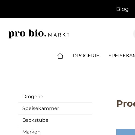
springen
Zur Hauptnavigation springen
Blog
DROGERIE
SPEISEK
Drogerie
Pro
Speisekammer
Backstube
Marken