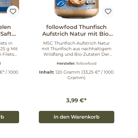
elen
followfood Thunfisch
 Saft
Aufstrich Natur mit Bio-
 g
Zutaten 120 g
ets in
MSC Thunfisch-Aufstrich Natur
125 g Mit
mit Thunfisch aus nachhaltigem
 Filets
Wildfang und Bio-Zutaten Der
h der Art
pure Geschmack: Unser
d
Hersteller:
followfood
s dem
Brotaufstrich aus von Hand
assen im
geangeltem Thunfisch! Ergänzt
 €* / 1000
Inhalt:
120 Gramm
(33,25 €* / 1000
ifiziert.
mit wenigen ausgewählten Bio-
Gramm)
Makrele
Zutaten. Unser Thunfisch stammt
gen. Die
aus einer besonders selektiven Art
schereien
der Thunfischfischerei: der
en, den
Angelrutenfischerei. Bei unserer
3,99 €*
n und
Partnerfischerei auf den Malediven
werden die Thunfische einzeln mit
rkunft,
Rute und Leine gefangen – so, wie
rb
In den Warenkorb
 puren
dort bereits seit Jahrhunderten
chen 125
gefischt wird.
eine
e zu