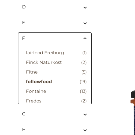
D
E
F
fairfood Freiburg
(1)
Finck Naturkost
(2)
Fitne
(5)
followfood
(19)
Fontaine
(13)
Fredos
(2)
G
H