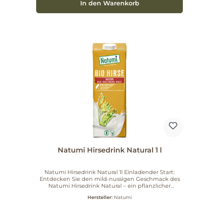
In den Warenkorb
Alltag.
Natumi Hirsedrink Natural 1 l
Natumi Hirsedrink Natural 1l Einladender Start:
Entdecken Sie den mild-nussigen Geschmack des
Natumi Hirsedrink Natural – ein pflanzlicher
Klassiker im 1‑L‑Format. Wesentliche Eigenschaften
Hersteller:
Natumi
Hirsedrink natur – natürliche, dezente Note der
Hirse ohne zugesetzten Zucker – klar deklariert und
für zuckerreduzierte Ernährung geeignet