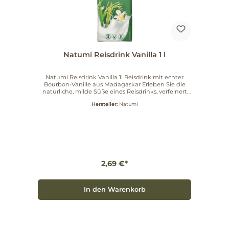
Natumi Reisdrink Vanilla 1 l
Natumi Reisdrink Vanilla 1l Reisdrink mit echter
Bourbon-Vanille aus Madagaskar Erleben Sie die
natürliche, milde Süße eines Reisdrinks, verfeinert
mit echter, rein biologischer Bourbon-Vanille aus
Hersteller:
Natumi
Madagaskar. Natumi Reisdrink Vanilla verbindet
feine Reisnote und ausgewogene Vanillearomen zu
einem sanften Geschmackserlebnis. Vielseitig
verwendbar Erfrischend pur als Drink Köstlich zu
Müsli Ideal zum Backen und für feine Desserts
Artikelnummer: 649029 Fügen Sie Ihre
Milchalternativen-Auswahl um diesen
geschmackvollen Reisdrink hinzu und genießen Sie
2,69 €*
natürliche Vanillequalität. Jetzt entdecken und
ausprobieren.
In den Warenkorb