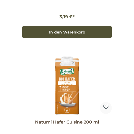
Momenten des Tages. Warum wählen? Aus dem
vollen Haferkorn – natürlicher Hafergeschmack und
cremige Textur. Mit Bio‑Kakao – für schokoladigen
3,19 €*
Genuss. Artikelnummer: 503732. Entscheiden Sie sich
für Natumi Hafer Choco und genießen Sie eine
ausgewogene, leckere Alternative mit feiner
Kakao‑Note.
In den Warenkorb
Natumi Hafer Cuisine 200 ml