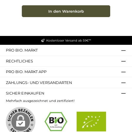
ausprobieren Gönnen Sie sich die pflanzliche
Alternative im Alltag — geschmacklich neutral und
vielseitig einsetzbar. Jetzt den Natumi Sojadrink
In den Warenkorb
Natural probieren und neu entdecken.
Kostenloser Versand ab 59€**
PRO BIO. MARKT
RECHTLICHES
PRO BIO. MARKT APP
ZAHLUNGS- UND VERSANDARTEN
SICHER EINKAUFEN
Mehrfach ausgezeichnet und zertifiziert!