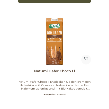
Natumi Hafer Choco 1 l
Natumi Hafer Choco 1l Entdecken Sie den cremigen
Haferdrink mit Kakao von Natumi: aus dem vollen
Haferkorn gefertigt und mit Bio‑Kakao veredelt.
Haferdrinks verzeichnen die höchsten
Hersteller:
Natumi
Zuwachsraten unter den Milchalternativen — ein
Trend, den Sie geschmackvoll begleiten können.
Vielseitig genießen Ob gut gekühlt als erfrischender
Drink, als warmes Getränk an kalten Tagen oder im
Lieblingsmüsli – Natumi Hafer Choco passt zu vielen