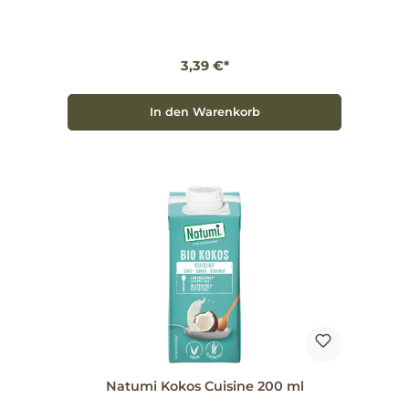
Artikelnummer: 596571 Warum wählen? Der
Hirsedrink Natural von Natumi bietet eine einfache,
geschmackvolle Alternative auf pflanzlicher Basis.
Sie können ihn pur genießen, zu Müsli oder zum
Kochen verwenden. Sanft im Geschmack, vielseitig
3,39 €*
in der Anwendung — greifen Sie zu, wenn Sie eine
natürliche, zuckerfreie Milchalternative suchen.
In den Warenkorb
Natumi Kokos Cuisine 200 ml