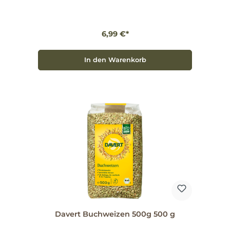
einzigartigen Geschmack und seine
hervorragenden Eigenschaften. Gesunde
Zubereitungsarten Buchweizen lässt sich
hervorragend verarbeiten: Du kannst ihn mahlen,
6,99 €*
kochen oder rösten. Als Grütze oder Brei zubereitet,
ist er besonders gut verdaulich und liefert wertvolle
Nährstoffe. Nutze ihn in Aufläufen oder als Beilage
für Deine Lieblingsgerichte – der Kreativität sind
In den Warenkorb
keine Grenzen gesetzt! Qualität und Herkunft
Davert legt großen Wert auf hochwertige Zutaten
und nachhaltige Anbaumethoden. Der Buchweizen
stammt aus kontrollierten Anbaugebieten, die für
ihre exzellente Qualität bekannt sind. So kannst Du
Dir sicher sein, ein Produkt zu wählen, das nicht nur
gut schmeckt, sondern auch verantwortungsvoll
produziert wurde. Erlebe die natürliche
Vielseitigkeit des Buchweizens von Davert und
bereichere Deine Küche mit einem gesunden,
schmackhaften Lebensmittel. Überzeuge Dich
selbst von der Qualität und genieße die Vorteile, die
dieses besondere Korn zu bieten hat!
Davert Buchweizen 500g 500 g