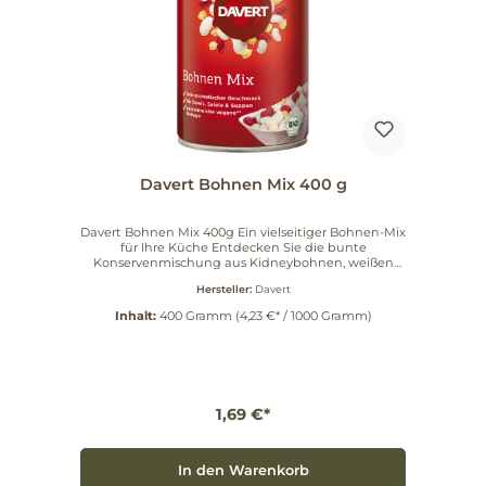
Davert Bohnen Mix 400 g
Davert Bohnen Mix 400g Ein vielseitiger Bohnen-Mix
für Ihre Küche Entdecken Sie die bunte
Konservenmischung aus Kidneybohnen, weißen
Riesenbohnen, Kichererbsen und weißen Bohnen.
Hersteller:
Davert
Besonders attraktiv in Salaten und geschmacklich
vielseitig, eignet sich der Davert Bohnen Mix 400g
Inhalt:
400 Gramm
(4,23 €* / 1000 Gramm)
für herzhafte Salate, schmackhafte Eintöpfe und
abwechslungsreiche Currys. Anwendungstipps
Direkt abgetropft in Salate für mehr Biss und Farbe
Als schnelle Proteinquelle in Eintöpfen und Currys
Warum wählen? Die praktische Konservenmischung
erspart Einweichzeiten und bietet sofortige
1,69 €*
Vielseitigkeit in der Zubereitung. Artikelnummer:
568430 — Bestellen Sie jetzt und bringen Sie
Abwechslung in Ihren Speiseplan.
In den Warenkorb