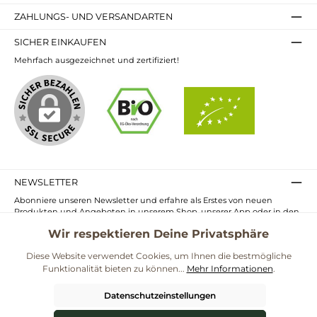
ZAHLUNGS- UND VERSANDARTEN
SICHER EINKAUFEN
Mehrfach ausgezeichnet und zertifiziert!
NEWSLETTER
Abonniere unseren Newsletter und erfahre als Erstes von neuen
Produkten und Angeboten in unserem Shop, unserer App oder in den
Märkten.
Wir respektieren Deine Privatsphäre
E-
Mail-
Diese Website verwendet Cookies, um Ihnen die bestmögliche
Adresse*
Funktionalität bieten zu können...
Mehr Informationen
.
Ich habe die
Datenschutzbestimmungen
zur Kenntnis genommen und
die
AGB
gelesen und bin mit ihnen einverstanden.
Datenschutzeinstellungen
UNSERE COMMUNITIES