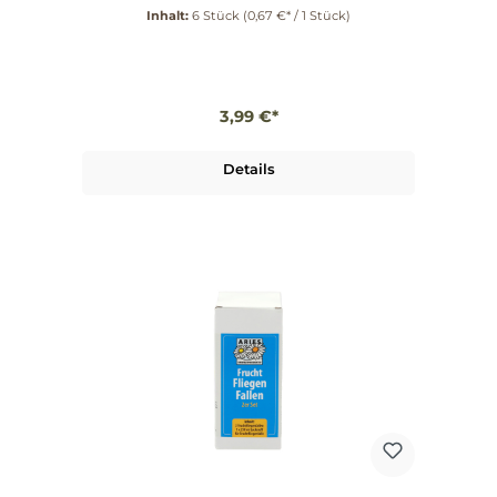
ansprechendes florales Motiv fügt sich harmonisch
Inhalt:
6 Stück
(0,67 €* / 1 Stück)
in dein Zuhause ein und sorgt für eine natürliche
Lockwirkung. Produkteigenschaften Giftfrei:
Sicherheit für dich und deine Familie. Effektiv:
Wirksamkeit von 6-8 Wochen gegen Fliegen und
ähnliche Insekten. Patented Leim-Auffangleiste: Für
optimale Fangwirkung. Einfach anzubringen: Hinter
3,99 €*
Gardinen oder Blumen direkt am Fenster
befestigen. Praktische Anwendung Um die Falle zu
nutzen, entferne einfach den schmalen
Schutzstreifen auf der Rückseite und befestige sie
Details
an der gewünschten Stelle. Anschließend ziehst du
den großen Schutzfilm ab. So bist du bestens
gerüstet, um Fliegen fernzuhalten und gleichzeitig
für ein stilvolles Ambiente zu sorgen. Mit der Aries
Fliegen Stopp Fensterfliegenfalle entscheidest du
dich nicht nur für einen effektiven Insektenschutz,
sondern auch für eine nachhaltige und ästhetische
Lösung. Lass die Natur in dein Zuhause, ohne
Kompromisse eingehen zu müssen. Erlebe den
Unterschied und schaffe dir einen angenehmen
Lebensraum – ganz ohne Chemie!