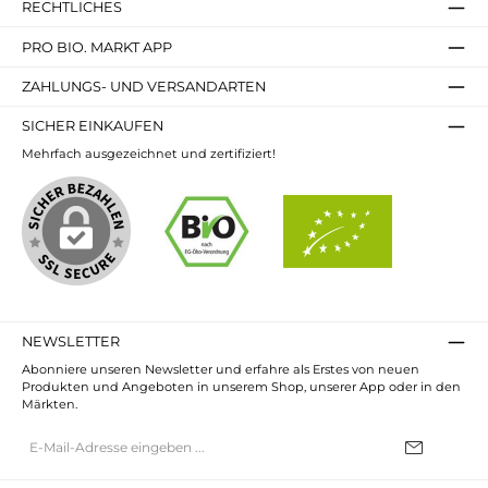
RECHTLICHES
die Freude an einem hochwertigen, natürlichen
Aufstrich. Lass Dich von der Qualität und dem
Geschmack überzeugen – Du wirst es nicht
PRO BIO. MARKT APP
bereuen!
ZAHLUNGS- UND VERSANDARTEN
SICHER EINKAUFEN
Mehrfach ausgezeichnet und zertifiziert!
NEWSLETTER
Abonniere unseren Newsletter und erfahre als Erstes von neuen
Produkten und Angeboten in unserem Shop, unserer App oder in den
Märkten.
E-
Mail-
Adresse*
Ich habe die
Datenschutzbestimmungen
zur Kenntnis genommen und