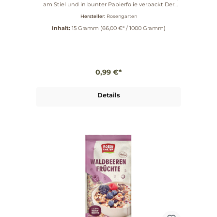
am Stiel und in bunter Papierfolie verpackt Der
Klassiker am Stiel versüßt Klein und Groß die
Hersteller:
Rosengarten
Weihnachtszeit: Lolly in Nikolaus-Form aus leckerer
Vollmilchschokolade.
Inhalt:
15 Gramm
(66,00 €* / 1000 Gramm)
0,99 €*
Details