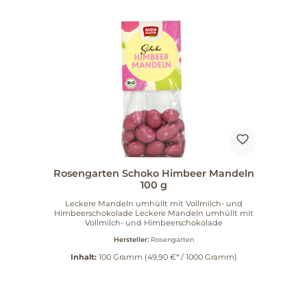
Frühstück – es ist ein kleines Stück Natur, das Dir
hilft, den Tag voller Energie und Lebensfreude zu
beginnen. Ob mit Joghurt, Milch oder pflanzlicher
Alternative, das Müsli lässt sich vielseitig
kombinieren und ist perfekt für jedes Frühstück
oder als Snack für zwischendurch. Warum
Rosengarten? Rosengarten steht für Qualität und
Tradition. Die Philosophie des Unternehmens basiert
auf der Überzeugung, dass gute Lebensmittel aus
natürlichen Zutaten bestehen sollten. Mit jedem
Löffel des Nuss-Müslis tust Du nicht nur Dir, sondern
auch der Umwelt etwas Gutes. Gönn Dir das
Rosengarten Nuss-Müsli und erlebe, wie köstlich
gesunde Ernährung sein kann. Lass Dich von der
knusprigen Vielfalt begeistern und starte jeden Tag
mit einem Lächeln!
Rosengarten Schoko Himbeer Mandeln
100 g
Leckere Mandeln umhüllt mit Vollmilch- und
Himbeerschokolade Leckere Mandeln umhüllt mit
Vollmilch- und Himbeerschokolade
Hersteller:
Rosengarten
Inhalt:
100 Gramm
(49,90 €* / 1000 Gramm)