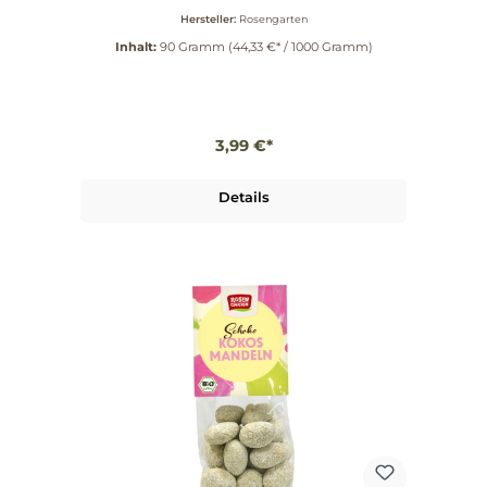
Vollmilchschokolade, bestäubt und veredelt mit
Hersteller:
Rosengarten
einer Mischung aus Zimt und anderen
weihnachtlichen Gewürzen.
Inhalt:
90 Gramm
(44,33 €* / 1000 Gramm)
3,99 €*
Details