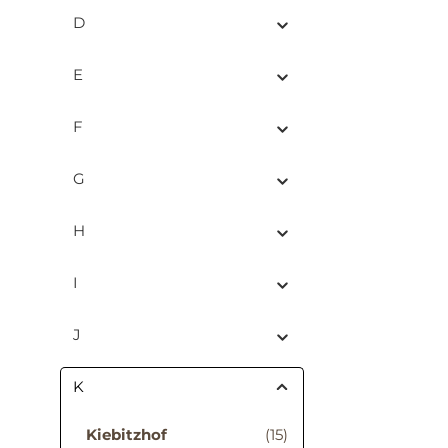
D
E
F
G
H
I
J
K
Kiebitzhof
(15)