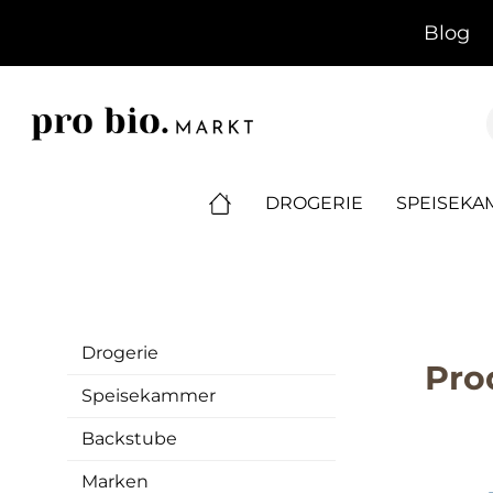
springen
Zur Hauptnavigation springen
Blog
DROGERIE
SPEISEK
Drogerie
Pro
Speisekammer
Backstube
Marken