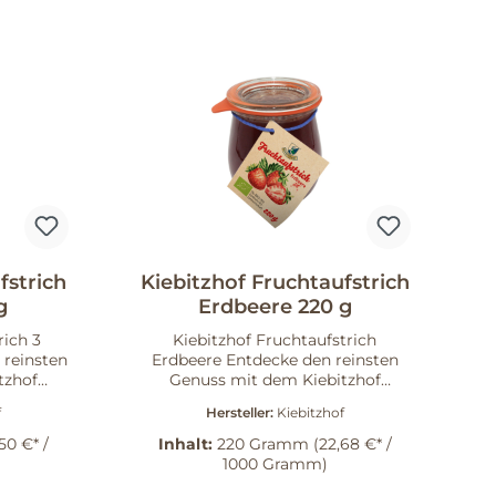
fstrich
Kiebitzhof Fruchtaufstrich
g
Erdbeere 220 g
rich 3
Kiebitzhof Fruchtaufstrich
Erdbeere Entdecke den reinsten
tzhof
Genuss mit dem Kiebitzhof
n. Nach
Fruchtaufstrich Erdbeere, der nach
f
Hersteller:
Kiebitzhof
reitet,
dem traditionellen Rezept deiner
h die
Großmutter hergestellt wird.
50 €* /
Inhalt:
220 Gramm
(22,68 €* /
tig
Dieser Aufstrich überzeugt durch
1000 Gramm)
en – mit
seinen besonders fruchtigen