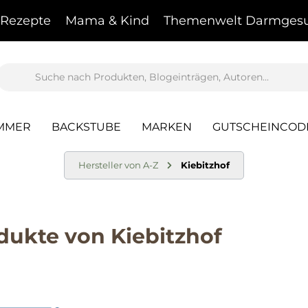
Rezepte
Mama & Kind
Themenwelt Darmgesu
AMMER
BACKSTUBE
MARKEN
GUTSCHEINCOD
Hersteller von A-Z
Kiebitzhof
dukte von Kiebitzhof