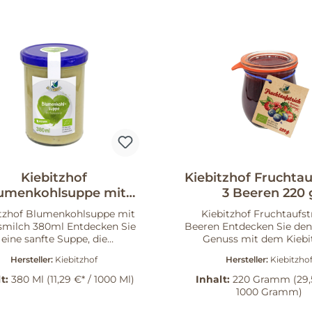
Kiebitzhof
Kiebitzhof Fruchtau
umenkohlsuppe mit
3 Beeren 220 
Kokosmilch 380 ml
itzhof Blumenkohlsuppe mit
Kiebitzhof Fruchtaufst
milch 380ml Entdecken Sie
Beeren Entdecken Sie den reinsten
eine sanfte Suppe, die
Genuss mit dem Kiebi
denständigkeit und feine
Fruchtaufstrich 3 Beere
Hersteller:
Kiebitzhof
Hersteller:
Kiebitzho
men verbindet. Die milde
Großmutters Rezept zube
enkohlsuppe mit Kartoffeln
vereint dieser Aufstric
lt:
380 Ml
(11,29 €* / 1000 Ml)
Inhalt:
220 Gramm
(29,
Kokosmilch von Kiebitzhof
Aromen von sorgfäl
1000 Gramm)
wird mit einem Spritzer
ausgewählten Bio-Frücht