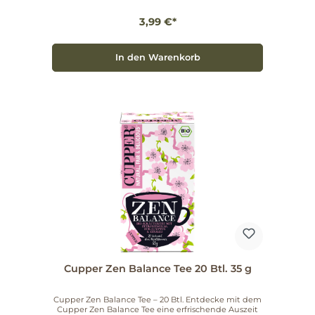
werden unter fairen Arbeitsbedingungen
produziert. Das bedeutet, dass Du mit jeder Tasse
3,99 €*
nicht nur Deinen Tag verschönerst, sondern auch
einen Beitrag zu einer besseren Welt leistest. Die
rein natürlichen Inhaltsstoffe sorgen für ein
vollmundiges Aroma, das jeden Schluck zu einem
In den Warenkorb
besonderen Erlebnis macht. Besonderheiten, die
überzeugen Ökologischer Anbau: Alle Tees sind aus
kontrolliert biologischem Anbau. Fairtrade:
Produziert unter fairen Arbeitsbedingungen.
Attraktives Design: Die liebevoll gestaltete
Verpackung bringt Farbe in Dein Tee-Regal. Die Idee
hinter Cupper ist es, zauberhafte Tees zu kreieren,
die nicht nur gut schmecken, sondern auch gut für
die Umwelt sind. Jede Tasse zählt - das ist das
Motto, das die Marke prägt. Praktische
Anwendungstipps Genieße Deinen Wonderful
Morning Tee ganz einfach: Überbrühe einen
Teebeutel mit sprudelndem Wasser und lasse ihn
für 3-5 Minuten ziehen. Perfekt geeignet für einen
belebenden Start in den Tag oder als erfrischender
Genuss am Nachmittag. Gönne Dir diesen
besonderen Tee und erlebe, wie er Deinen Morgen
auf zauberhafte Weise bereichert. Jetzt kaufen und
in den Genuss von Cupper Wonderful Morning
kommen!
Cupper Zen Balance Tee 20 Btl. 35 g
Cupper Zen Balance Tee – 20 Btl. Entdecke mit dem
Cupper Zen Balance Tee eine erfrischende Auszeit