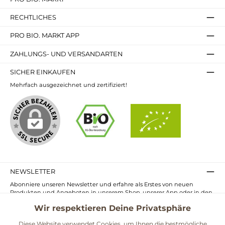
oder als erfrischende Auszeit zwischendurch.
Überzeuge Dich selbst von der Qualität und dem
RECHTLICHES
Geschmack – jede Tasse zählt!
PRO BIO. MARKT APP
ZAHLUNGS- UND VERSANDARTEN
SICHER EINKAUFEN
Mehrfach ausgezeichnet und zertifiziert!
NEWSLETTER
Abonniere unseren Newsletter und erfahre als Erstes von neuen
Produkten und Angeboten in unserem Shop, unserer App oder in den
Märkten.
Wir respektieren Deine Privatsphäre
E-
Mail-
Diese Website verwendet Cookies, um Ihnen die bestmögliche