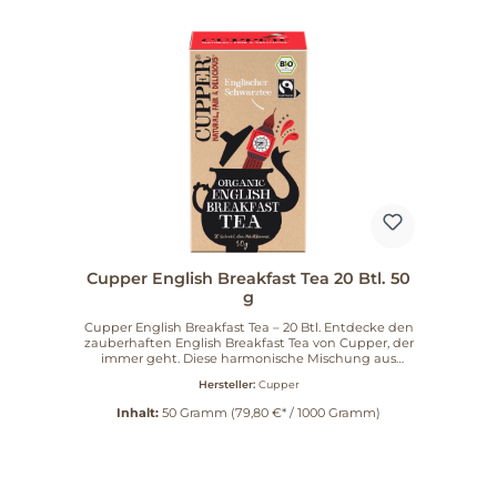
Cupper English Breakfast Tea 20 Btl. 50
g
Cupper English Breakfast Tea – 20 Btl. Entdecke den
zauberhaften English Breakfast Tea von Cupper, der
immer geht. Diese harmonische Mischung aus
feinstem Bio Assam und Ceylon Tee bietet dir einen
Hersteller:
Cupper
kräftigen Geschmack, der perfekt für den Start in
den Tag oder als genussvolle Auszeit geeignet ist.
Inhalt:
50 Gramm
(79,80 €* / 1000 Gramm)
Qualität, die man schmeckt Der Cupper English
Breakfast Tea wird aus kontrolliert ökologischem
Anbau gewonnen und unter fairen
Arbeitsbedingungen produziert. Das bedeutet, dass
jede Tasse Tee nicht nur köstlich, sondern auch