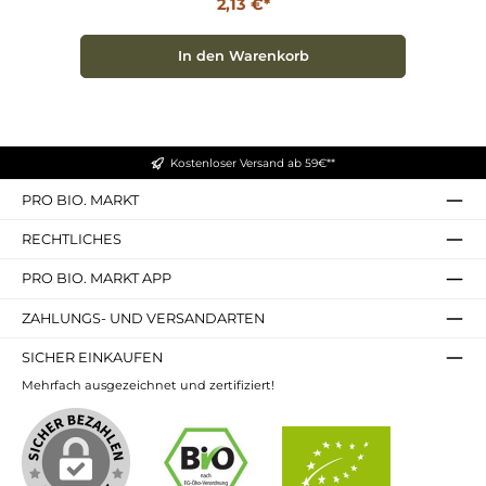
Lüftungslöcher Die integrierten Lüftungslöcher
2,13 €*
sorgen dafür, dass Deine Zahnbürste in der
Verpackung atmen kann. So bleibt sie frisch und
hygienisch, ohne zu muffeln oder zu schimmeln –
In den Warenkorb
ideal für unterwegs! HYDROPHIL – Werte, die
überzeugen HYDROPHIL setzt auf Nachhaltigkeit
und verantwortungsvolle Herstellung. Mit diesem
Etui unterstützt Du nicht nur Deine Zahnhygiene,
sondern auch eine umweltfreundliche Lebensweise.
Das Etui ist der perfekte Begleiter für Deine
nächsten Abenteuer. Warum Du das Zahnbürsten
Kostenloser Versand ab 59€**
Etui wählen solltest Praktisches Design für Reisen
Hergestellt aus nachhaltigem Bambus Frische und
Hygiene durch Lüftungslöcher Passt in jeden
PRO BIO. MARKT
Rucksack oder Koffer Gönn Dir das HYDROPHIL
Zahnbürsten Etui und mache Deine Reisen noch
RECHTLICHES
angenehmer. Schütze Deine Zahnbürste und die
Umwelt – jetzt im Onlineshop erhältlich!
PRO BIO. MARKT APP
ZAHLUNGS- UND VERSANDARTEN
SICHER EINKAUFEN
Mehrfach ausgezeichnet und zertifiziert!