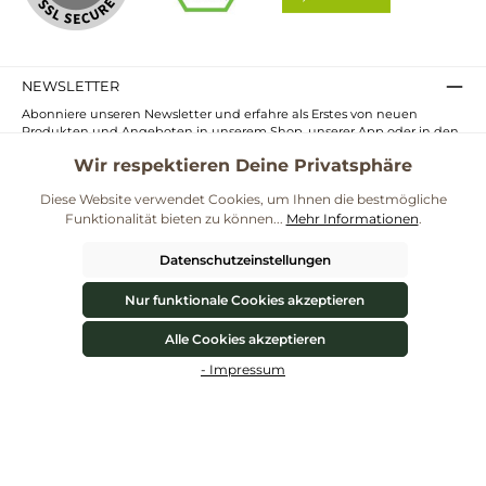
NEWSLETTER
Abonniere unseren Newsletter und erfahre als Erstes von neuen
Produkten und Angeboten in unserem Shop, unserer App oder in den
Märkten.
Wir respektieren Deine Privatsphäre
E-
Mail-
Diese Website verwendet Cookies, um Ihnen die bestmögliche
Adresse*
Funktionalität bieten zu können...
Mehr Informationen
.
Ich habe die
Datenschutzbestimmungen
zur Kenntnis genommen und
die
AGB
gelesen und bin mit ihnen einverstanden.
Datenschutzeinstellungen
UNSERE COMMUNITIES
Nur funktionale Cookies akzeptieren
Alle Cookies akzeptieren
Blog
Rezepte
Mama & Kind
Themenwelt Darmgesundheit
Werkzeugleiste anzeigen
**Kostenloser Versand ab 59€ nur mit einem pro.bio MARKT Kundenkonto * Alle
- Impressum
Preise inkl. gesetzl. Mehrwertsteuer zzgl.
Versandkosten
und ggf.
Nachnahmegebühren, wenn nicht anders angegeben.
© 2026 ProBiomarkt WebShop - Alle Rechte vorbehalten. Theme by
ThemeWare®
Vertrag widerrufen