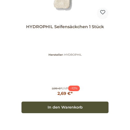
Maus Kids Zahncreme Aprikose wird Zähneputzen
zum Abenteuer!
HYDROPHIL Seifensäckchen 1 Stück
Hersteller:
HYDROPHIL
-10%
2,99 €*
UVP
2,69 €*
In den Warenkorb