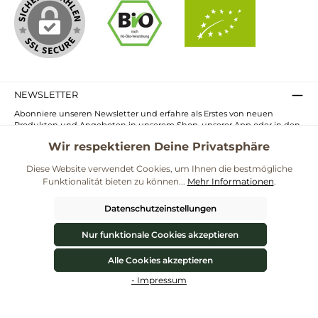
NEWSLETTER
Abonniere unseren Newsletter und erfahre als Erstes von neuen
Produkten und Angeboten in unserem Shop, unserer App oder in den
Märkten.
Wir respektieren Deine Privatsphäre
E-
Mail-
Diese Website verwendet Cookies, um Ihnen die bestmögliche
Adresse*
Funktionalität bieten zu können...
Mehr Informationen
.
Ich habe die
Datenschutzbestimmungen
zur Kenntnis genommen und
die
AGB
gelesen und bin mit ihnen einverstanden.
Datenschutzeinstellungen
UNSERE COMMUNITIES
Nur funktionale Cookies akzeptieren
Alle Cookies akzeptieren
Blog
Rezepte
Mama & Kind
Themenwelt Darmgesundheit
Werkzeugleiste anzeigen
- Impressum
**Kostenloser Versand ab 59€ nur mit einem pro.bio MARKT Kundenkonto * Alle
Preise inkl. gesetzl. Mehrwertsteuer zzgl.
Versandkosten
und ggf.
Nachnahmegebühren, wenn nicht anders angegeben.
© 2026 ProBiomarkt WebShop - Alle Rechte vorbehalten. Theme by
ThemeWare®