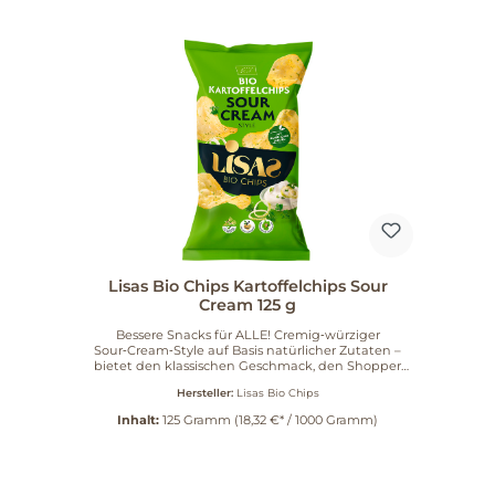
Lisas Bio Chips Kartoffelchips Sour
Cream 125 g
Bessere Snacks für ALLE! Cremig‑würziger
Sour‑Cream‑Style auf Basis natürlicher Zutaten –
bietet den klassischen Geschmack, den Shopper
erwarten, in Bio‑Qualität. Wir verarbeiten in unserer
Hersteller:
Lisas Bio Chips
neuen Produktion in Leutkirch im Allgäu
überwiegend Kartoffeln von Lieferanten aus der
Inhalt:
125 Gramm
(18,32 €* / 1000 Gramm)
näheren Umgebung und diese ausschließlich in
kontrollierter Bio-Qualität. Nach einem
verwöhnenden Bad in Sonnenblumenöl kommen
unsere Chips goldgelb und kross gebacken aus der
Friteuse und werden mit einer Sour Cream-