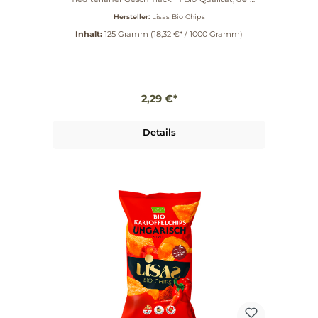
neugierig macht und Differenzierung im Regal
Hersteller:
Lisas Bio Chips
schafft. Wir verarbeiten in unserer neuen Produktion
in Leutkirch im Allgäu überwiegend Kartoffeln von
Inhalt:
125 Gramm
(18,32 €* / 1000 Gramm)
Lieferanten aus der näheren Umgebung und diese
ausschließlich in kontrollierter Bio-Qualität. Nach
einem verwöhnenden Bad in Sonnenblumenöl
kommen unsere Chips goldgelb und kross
gebacken aus der Friteuse und werden mit einem
außergewöhnlichen mediterranen
2,29 €*
Geschmackserlebnis vollendet. Ein frischer Joghurt-
und Kräutermix bringt Abwechslung in Ihren
Chipsgenuss, ohne dass der Knoblauch dominant
ist. Am besten frisch geöffnet genießen! Maximal
Details
noch einen Tag nach dem Öffnen luftdicht
verschlossen lagern. Kooperationen mit Marken &
Influencern, Auffälliges, farbiges Verpackungsdesign
für starke Regalwirkung!, Mediterranes, modernes
Profil zur Sortimentserweiterung!