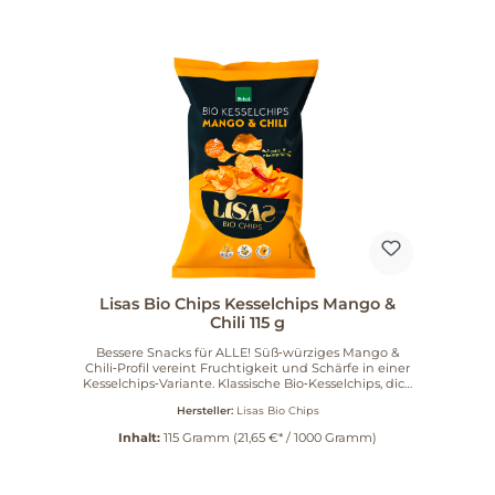
Lisas Bio Chips Kesselchips Mango &
Chili 115 g
Bessere Snacks für ALLE! Süß‑würziges Mango &
Chili‑Profil vereint Fruchtigkeit und Schärfe in einer
Kesselchips‑Variante. Klassische Bio‑Kesselchips, dick
geschnitten und mit Schale für extra Crunch und
Hersteller:
Lisas Bio Chips
intensiven Kartoffelgeschmack — der
Premium‑Klassiker im Kesselchips‑Regal mit einer
Inhalt:
115 Gramm
(21,65 €* / 1000 Gramm)
raffinierten Geschmacksrichtung, die Fruchtigkeit
und leichte Schärfe perfekt vereint. Gleich nach
dem heißen Bad in unserem Bio-Sonnenblumenöl
werden sie in einer Trommel mit der einzigartigen