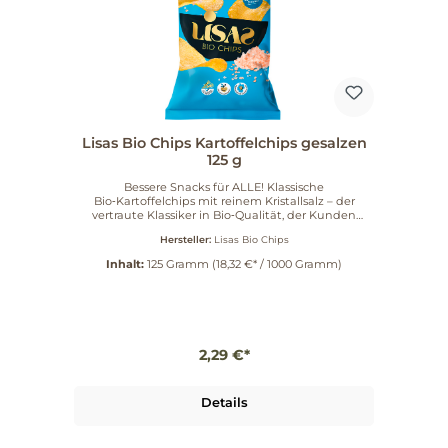
Lisas Bio Chips Kartoffelchips gesalzen
125 g
Bessere Snacks für ALLE! Klassische
Bio‑Kartoffelchips mit reinem Kristallsalz – der
vertraute Klassiker in Bio‑Qualität, der Kunden
durch seinen klaren, natürlichen Geschmack
Hersteller:
Lisas Bio Chips
überzeugt. Wir verarbeiten in unserer neuen
Produktion in Leutkirch im Allgäu überwiegend
Inhalt:
125 Gramm
(18,32 €* / 1000 Gramm)
Kartoffeln von Lieferanten aus der näheren
Umgebung und diese ausschließlich in
kontrollierter Bio-Qualität. Nach einem
verwöhnenden Bad in Sonnenblumenöl kommen
unsere Chips goldgelb und kross gebacken aus der
Friteuse und werden mit Kristallsalz authentisch
2,29 €*
vollendet. Am besten frisch geöffnet genießen!
Maximal noch einen Tag nach dem Öffnen luftdicht
verschlossen lagern. Kooperationen mit Marken &
Influencern, Reines Kristallsalz für authentischen
Details
Geschmack!