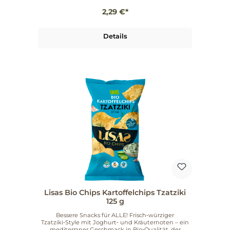
Würzung überzogen. Eine typische
2,29 €*
Geschmacksrichtug, aber mit besonders cremiger
Textur. Am besten frisch geöffnet genießen!
Maximal noch einen Tag nach dem Öffnen luftdicht
verschlossen lagern. Kooperationen mit Marken &
Details
Influencern, Auffälliges, farbiges Verpackungsdesign
für starke Regalwirkung, Cremiges, vertrautes
Geschmacksprofil!
Lisas Bio Chips Kartoffelchips Tzatziki
125 g
Bessere Snacks für ALLE! Frisch‑würziger
Tzatziki‑Style mit Joghurt‑ und Kräuternoten – ein
mediterraner Geschmack in Bio‑Qualität, der