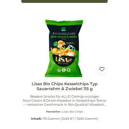
Verpackungsdesign!
Lisas Bio Chips Kesselchips Typ
Sauerrahm & Zwiebel 115 g
Bessere Snacks für ALLE! Cremig‑würziger
Sour‑Cream & Onion‑Klassiker in Kesselchips‑Textur
— vertrauter Geschmack in Bio‑Qualität! Klassische
Bio‑Kesselchips, dick geschnitten und mit Schale für
Hersteller:
Lisas Bio Chips
extra Crunch und intensiven Kartoffelgeschmack —
der Premium‑Klassiker im Kesselchips‑Regal mit
Inhalt:
115 Gramm
(21,65 €* / 1000 Gramm)
cremig-würzigem Sour Cream–Geschmack! Gleich
nach dem heißen Bad in unserem Bio-
Sonnenblumenöl werden sie in einer Trommel mit