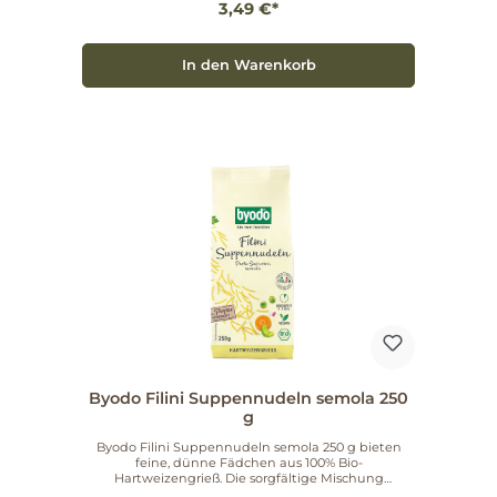
3,49 €*
Erlebnis. 100% natürliche Zutaten 20% fruchtige Bio-
Feigen für eine intensive Fruchtigkeit Stets frisch in
kleinen Chargen hergestellt Keine künstlichen
Zusätze – nur das Beste aus landwirtschaftlichem
In den Warenkorb
Anbau Um die feine Senfschärfe zu bewahren,
empfiehlt es sich, den Senf erst am Ende der
Zubereitung unterzurühren. Geöffnete Gläser
bewahrst du am besten im Kühlschrank auf, damit
der Geschmack lange frisch bleibt. Ein Genuss für
jeden Anlass Ob beim gemütlichen Abendessen, als
raffinierte Zutat in der Küche oder einfach pur zu
deinem Lieblingskäse – der Byodo Feigen Senf ist
ein wahrer Genuss, den du dir nicht entgehen
lassen solltest. Lass dich von der Kombination aus
fruchtiger Süße und feiner Senfnote verführen!
Greife jetzt zu und bereichere deine Küche mit
diesem köstlichen Bio-Feigen Senf!
Byodo Filini Suppennudeln semola 250
g
Byodo Filini Suppennudeln semola 250 g bieten
feine, dünne Fädchen aus 100% Bio-
Hartweizengrieß. Die sorgfältige Mischung
verschiedener italienischer Grießsorten sorgt für