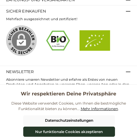
SICHER EINKAUFEN
Mehrfach ausgezeichnet und zertifiziert!
NEWSLETTER
Abonniere unseren Newsletter und erfahre als Erstes von neuen
Produkten und Angeboten in unserem Shop, unserer App oder in den
Märkten.
Wir respektieren Deine Privatsphäre
E-
Mail-
Diese Website verwendet Cookies, um Ihnen die bestmögliche
Adresse*
Funktionalität bieten zu können...
Mehr Informationen
.
Ich habe die
Datenschutzbestimmungen
zur Kenntnis genommen und
die
AGB
gelesen und bin mit ihnen einverstanden.
Datenschutzeinstellungen
UNSERE COMMUNITIES
Nur funktionale Cookies akzeptieren