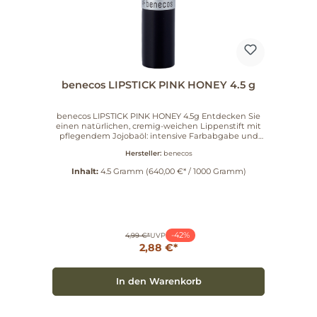
benecos LIPSTICK PINK HONEY 4.5 g
benecos LIPSTICK PINK HONEY 4.5g Entdecken Sie
einen natürlichen, cremig-weichen Lippenstift mit
pflegendem Jojobaöl: intensive Farbabgabe und
dezenter Glow vereinen sich in 12 Nuancen,
Hersteller:
benecos
darunter pink honey, wow! und watermelon. Glanz
spendendes Rizinusöl, Candelillawachs für die
Inhalt:
4.5 Gramm
(640,00 €* / 1000 Gramm)
Konsistenz sowie Vitamin E und Jojobaöl aus
biologischem Anbau pflegen die Lippen sanft.
Anwendungstipps Direkt auftragen oder mit dem
benecos Lip Brush Für längeren Halt Lippen mit
benecos Lipliner umranden oder komplett
ausmalen Für betontes Lippenherz mit Lipgloss
-42%
auffüllen Artikelnummer: 925070
4,99 €*
UVP
2,88 €*
In den Warenkorb