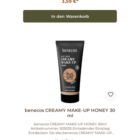
Vertrauen Sie auf die natürliche, unkomplizierte
3,59 €*
Anwendung – ideal für den Alltag. Gönnen Sie Ihrer
Haut den ebenmäßigen Look, den sie verdient.
In den Warenkorb
benecos CREAMY MAKE-UP HONEY 30
ml
benecos CREAMY MAKE-UP HONEY 30ml
Artikelnummer: 925035 Einladender Einstieg
Entdecken Sie das benecos CREAMY MAKE-UP
HONEY 30ml – ein cremiges Make-up in der