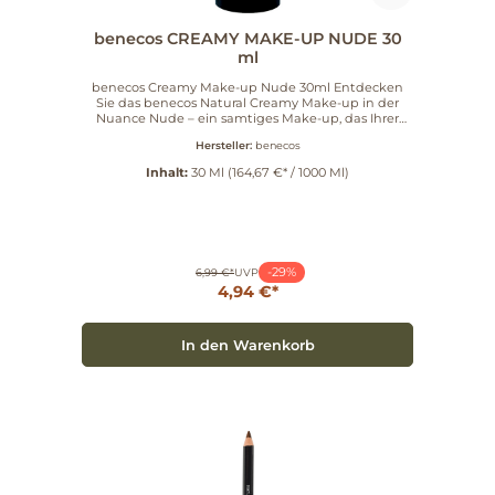
benecos CREAMY MAKE-UP NUDE 30
ml
benecos Creamy Make-up Nude 30ml Entdecken
Sie das benecos Natural Creamy Make-up in der
Nuance Nude – ein samtiges Make-up, das Ihrer
Haut ein gleichmäßiges, mattes und strahlendes
Hersteller:
benecos
Erscheinungsbild verleiht. Vorteile Gute Deckkraft
bei natürlichem Finish Ermöglicht der Haut zu
Inhalt:
30 Ml
(164,67 €* / 1000 Ml)
atmen und sorgt für einen ebenmäßigen Teint
Praktische 30ml-Größe, Artikelnummer: 925036
Anwendung Tragen Sie das Make-up sanft mit
einem angefeuchteten Schwamm oder den
Fingern auf. Verblenden Sie sorgfältig Richtung Hals
und Haaransatz. Für den idealen Farbton können
-29%
Sie Farben mischen. Vertrauen Sie auf benecos
6,99 €*
UVP
Qualität und gönnen Sie Ihrer Haut ein natürlich
4,94 €*
wirkendes Finish – perfekt für den täglichen Look.
In den Warenkorb