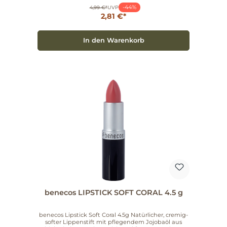
Tragen Sie den Lipstick direkt oder mit dem
-44%
benecos Lip Brush auf. Für mehr Halt umranden
4,99 €*
UVP
oder füllen Sie die Lippen mit dem benecos Lipliner
2,81 €*
und geben anschließend den Lippenstift auf.
Artikelnummer: 925069
In den Warenkorb
benecos LIPSTICK SOFT CORAL 4.5 g
benecos Lipstick Soft Coral 4.5g Natürlicher, cremig-
softer Lippenstift mit pflegendem Jojobaöl aus