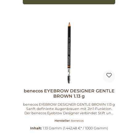
benecos EYEBROW DESIGNER GENTLE
BROWN 1.13 g
benecos EYEBROW DESIGNER GENTLE BROWN 1.13 g
Sanft definierte Augenbrauen mit 2in1-Funktion.
Der benecos Eyebrow Designer verbindet Stift und
formende Bürste, um Ihren natürlichen
Hersteller:
benecos
Brauenbogen zu betonen, kleine Lücken
aufzufüllen und ein gepflegtes Ergebnis zu erzielen.
Inhalt:
1.13 Gramm
(1.442,48 €* / 1000 Gramm)
Vorteile 2in1: präziser Stift plus Bürstchen für
Definition und Soft-Finish Hautpflegend: mit