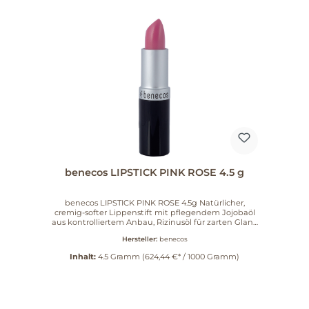
benecos LIPSTICK PINK ROSE 4.5 g
benecos LIPSTICK PINK ROSE 4.5g Natürlicher,
cremig-softer Lippenstift mit pflegendem Jojobaöl
aus kontrolliertem Anbau, Rizinusöl für zarten Glanz
sowie Candelillawachs und Vitamin E für eine
Hersteller:
benecos
geschmeidige Konsistenz. Die Formel bietet
intensive Farbabgabe und einen dezenten Glow.
Inhalt:
4.5 Gramm
(624,44 €* / 1000 Gramm)
Farben wow! – sattes, kühles Kirschrot very berry –
blaustichiger Beerenton muse – warmes Rosenholz
hot pink – intensives Pink mit leichtem Schimmer
just red, catwalk, pink rose, soft coral, peach, pink
honey, marry me, watermelon Anwendungstipps