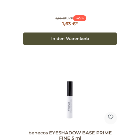
Baumwollsamenöl Antioxidativ: angereichert mit
Bio-Jojobaöl Anwendung Zuerst die Augenbrauen
bürsten. Am oberen Brauenrand mit kurzen
Strichen nachzeichnen. Sanft mit der Bürste
-45%
verwischen. Erhältlich in den Nuancen blonde
2,99 €*
UVP
(aschig), gentle brown (mittleres Braun) und brown
1,63 €*
(dunkles Braun). Artikelnummer: 925010.
Überzeugen Sie sich selbst von natürlich definierten
Brows on fleek.
In den Warenkorb
benecos EYESHADOW BASE PRIME
FINE 5 ml