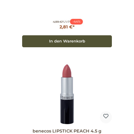
Eigenschaften cremig-soft mit sanftem Glanz
hervorragende Pigmentierung pflegend durch
Jojobaöl & Vitamin E 12 vielseitige Nuancen,
darunter just red Anwendung Direkt oder mit dem
benecos Lip Brush auftragen. Für längeren Halt:
-44%
Lippenrand mit Lipliner umranden oder komplett
4,99 €*
UVP
ausmalen, dann Lipstick auftragen. Für betontes
2,81 €*
Lippenherz: mit Lipgloss ausfüllen. Artikelnummer:
925067 — Ein natürlicher Look mit Pflege: probieren
Sie just red für klassischen Glanz.
In den Warenkorb
benecos LIPSTICK PEACH 4.5 g