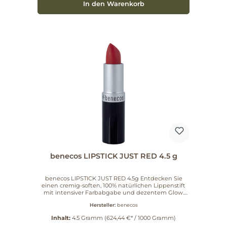
In den Warenkorb
benecos LIPSTICK JUST RED 4.5 g
benecos LIPSTICK JUST RED 4.5g Entdecken Sie
einen cremig-soften, 100% natürlichen Lippenstift
mit intensiver Farbabgabe und dezentem Glow.
benecos Lipstick verbindet pflegendes Jojobaöl aus
Hersteller:
benecos
kontrolliert biologischem Anbau, Vitamin E sowie
Rizinusöl, Candelillawachs und Bienenwachs für
Inhalt:
4.5 Gramm
(624,44 €* / 1000 Gramm)
geschmeidige Lippen – vegan und clean.