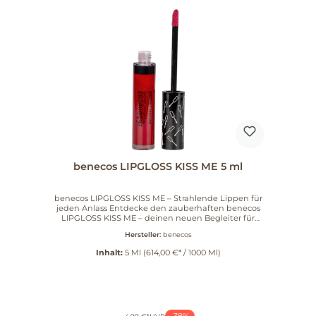
benecos LIPGLOSS KISS ME 5 ml
benecos LIPGLOSS KISS ME – Strahlende Lippen für
jeden Anlass Entdecke den zauberhaften benecos
LIPGLOSS KISS ME – deinen neuen Begleiter für
unwiderstehlich glänzende Lippen! Dieser cremige
Hersteller:
benecos
Lipgloss verleiht deinen Lippen nicht nur einen
funkelnden Glanz, sondern sorgt auch für ein
Inhalt:
5 Ml
(614,00 €* / 1000 Ml)
angenehmes Tragegefühl, ganz ohne klebrige
Rückstände. Hochwertige Inhaltsstoffe für beste
Pflege Der benecos LIPGLOSS KISS ME enthält
sorgfältig ausgewählte Inhaltsstoffe wie
biologisches Rizinusöl, schützendes Bienenwachs,
wertvolles Sonnenblumenöl und antioxidantives
-38%