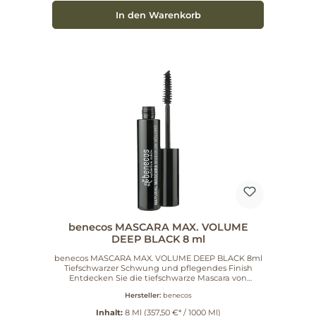
Wimpern tiefschwarze Länge und sanfte Pflege.
In den Warenkorb
benecos MASCARA MAX. VOLUME
DEEP BLACK 8 ml
benecos MASCARA MAX. VOLUME DEEP BLACK 8ml
Tiefschwarzer Schwung und pflegendes Finish
Entdecken Sie die tiefschwarze Mascara von
benecos für extra Volumen und einen schönen
Hersteller:
benecos
Schwung. Das klassische Spiralbürstchen sorgt für
dichte, definierte Wimpern, während Bio-
Inhalt:
8 Ml
(357,50 €* / 1000 Ml)