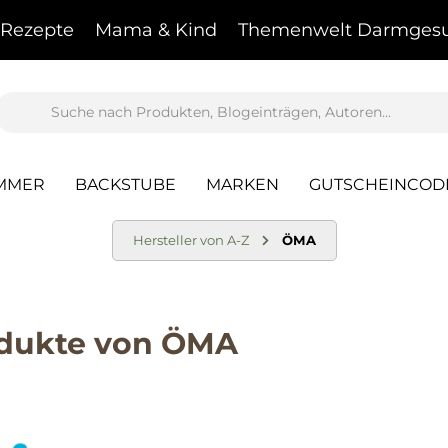
Rezepte
Mama & Kind
Themenwelt Darmgesu
AMMER
BACKSTUBE
MARKEN
GUTSCHEINCOD
Hersteller von A-Z
ÖMA
dukte von ÖMA