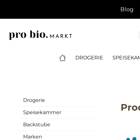
springen
Zur Hauptnavigation springen
Blog
DROGERIE
SPEISEK
Drogerie
Pro
Speisekammer
Backstube
Marken