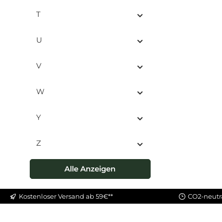
T
U
V
W
Y
Z
Alle Anzeigen
Kostenloser Versand ab 59€**
CO2-neutr