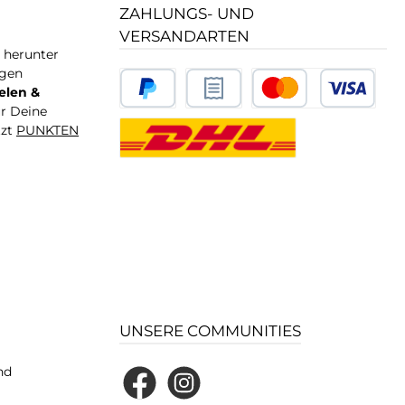
ZAHLUNGS- UND
VERSANDARTEN
T herunter
igen
elen &
ür Deine
tzt
PUNKTEN
UNSERE COMMUNITIES
nd
Facebook
Instagram