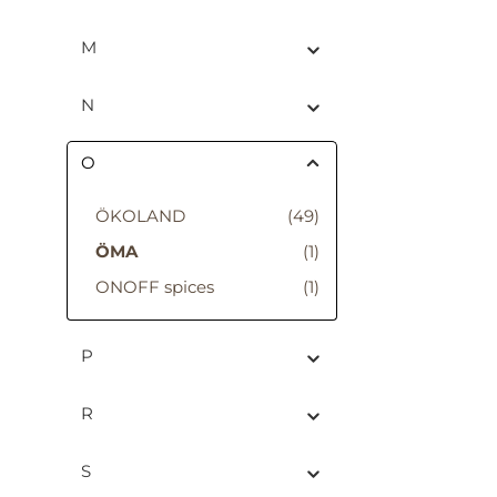
nic
sonder
M
von N
d
sorgf
N
und
Mit
O
Anwen
selbs
am
ÖKOLAND
(49)
Dei
eine
ÖMA
(1)
Sahne.
ONOFF spices
(1)
zum p
Küche
Kaff
sie D
P
Di
verf
R
S