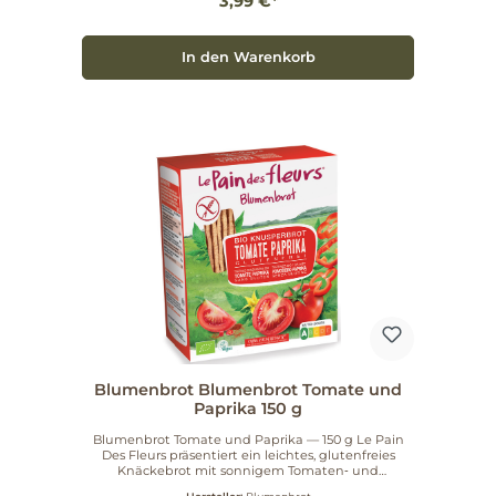
3,99 €*
Suppen Mit Marmelade, Kräuterquark oder Käse
Artikelnummer: 657016 Ein vielseitiges,
naturverbundenes Knusperbrot für jede Mahlzeit –
probieren Sie es aus.
In den Warenkorb
Blumenbrot Blumenbrot Tomate und
Paprika 150 g
Blumenbrot Tomate und Paprika — 150 g Le Pain
Des Fleurs präsentiert ein leichtes, glutenfreies
Knäckebrot mit sonnigem Tomaten‑ und
Paprikageschmack. Ideal für alle, die biologische,