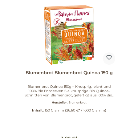
Blumenbrot Blumenbrot Quinoa 150 g
Blumenbrot Quinoa 150g – Knusprig, leicht und
100% Bio Entdecken Sie knusprige Bio Quinoa-
Schnitten von Blumenbrot, gefertigt aus 100% Bio-
Zutaten und garantiert glutenfrei (<20 ppm). Vegan
Hersteller:
Blumenbrot
und frei von Hefe, Milch, Ei sowie Aroma- und
Zuckerzusatz (enthält von Natur aus Zucker).
Inhalt:
150 Gramm
(26,60 €* / 1000 Gramm)
Eigenschaften & Herstellung Der Teig wird bei 300–
400°C kurz getoastet, wodurch die charakteristisch
leichte, knusprige Textur entsteht. Blumenbrot
orientiert sich an der Philosophie, ohne Hefe, Eier,
Fette, Milchprodukte und Aromastoffe zu arbeiten.
Genussideen Pur zum Knuspern Als Topping für