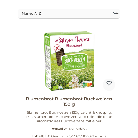
Blumenbrot Blumenbrot Buchweizen
150 g
Blumenbrot Buchweizen 150g Leicht & knusprig:
Das Blumenbrot Buchweizen verbindet die feine
Aromatik des Buchweizens mit einer
unverwechselbar knusprigen Textur – der Teig wird
Hersteller:
Blumenbrot
kurz bei 300–400°C getoastet, sodass jedes Stück
besonders leicht bleibt. Eigenschaften 100% Bio-
Inhalt:
150 Gramm
(23,27 €* / 1000 Gramm)