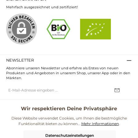
Mehrfach ausgezeichnet und zertifiziert!
NEWSLETTER
Abonniere unseren Newsletter und erfahre als Erstes von neuen
Produkten und Angeboten in unserem Shop, unserer App oder in den
Märkten.
E-
Mail-
Adresse*
Ich habe die
Datenschutzbestimmungen
zur Kenntnis genommen und
die
AGB
gelesen und bin mit ihnen einverstanden.
Wir respektieren Deine Privatsphäre
UNSERE COMMUNITIES
Diese Website verwendet Cookies, um Ihnen die bestmögliche
Funktionalität bieten zu können...
Mehr Informationen
.
Blog
Rezepte
Mama & Kind
Themenwelt Darmgesundheit
Datenschutzeinstellungen