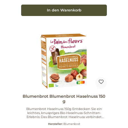
Suppen oder Salate Vielseitig, hochwertig und
ehrlich im Geschmack. Greifen Sie zu und ersetzen
In den Warenkorb
Sie langweiliges Knäckebrot durch ein leichtes,
knuspriges Bio‑Erlebnis.
Blumenbrot Blumenbrot Haselnuss 150
g
Blumenbrot Haselnuss 150g Entdecken Sie ein
leichtes, knuspriges Bio-Haselnuss-Schnitten-
Erlebnis: Das Blumenbrot Haselnuss verbindet
geröstete Bio-Haselnüsse mit dem von den Blüten
Hersteller:
Blumenbrot
des Buchweizens inspirierten Blumenbrot-Teig.