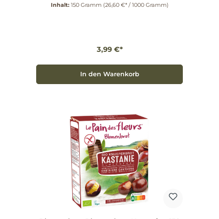
Wesentliche Vorteile Vegan und glutenfrei (<20
Inhalt:
150 Gramm
(26,60 €* / 1000 Gramm)
ppm) Ohne Hefe, Milch, Ei und Aromen Leicht &
knusprig durch kurzes Toasten bei 300–400°C
Genuss & Verwendung Ob pur zum Knuspern, als
Topping für Suppen oder mit Marmelade,
Kräuterquark und Käse – das Blumenbrot lässt sich
vielfältig kombinieren und ersetzt das langweilige
3,99 €*
Knäckebrot. Blumenbrot möchte Ihre Mahlzeiten
bereichern und dabei auf künstliche Zusätze
verzichten. Kaufen Sie jetzt und erleben Sie die
knusprige Vielfalt des Blumenbrot Haselnuss.
In den Warenkorb