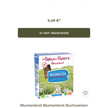
Zutaten Glutenfrei (<20 ppm), vegan Ohne Hefe,
Milch, Ei und Aromastoffe Hoher Ballaststoffgehalt;
natürliche Eisen- und Magnesiumquelle Alle Sorten
(15) sind vegan und glutenfrei; bis auf Feige auch
koscher Anwendungstipps Ob pur zum Knuspern,
als Topping für Suppen oder belegt mit Marmelade,
3,49 €*
Kräuterquark und Käse: Das Blumenbrot lässt sich
vielseitig kombinieren und ersetzt langweiliges
Knäckebrot. Einmal probiert, möchte Blumenbrot
jede Mahlzeit bereichern.
In den Warenkorb
Blumenbrot Blumenbrot Buchweizen