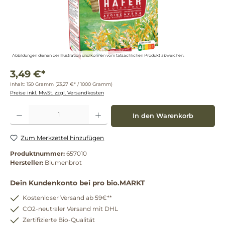
Abbildungen dienen der Illustration und können vom tatsächlichen Produkt abweichen.
3,49 €*
Inhalt:
150 Gramm
(23,27 €* / 1000 Gramm)
Preise inkl. MwSt. zzgl. Versandkosten
Produkt Anzahl: Gib den gewünschten Wert ein oder benutze die Schaltflächen um die 
In den Warenkorb
Zum Merkzettel hinzufügen
Produktnummer:
657010
Hersteller:
Blumenbrot
Dein Kundenkonto bei pro bio.MARKT
Kostenloser Versand ab 59€**
CO2-neutraler Versand mit DHL
Zertifizierte Bio-Qualität